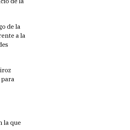
cio de la
o de la
ente a la
des
.
iroz
 para
n la que