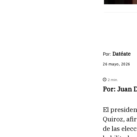
Por:
Datéate
26 mayo, 2026
2
min.
Por: Juan 
El presiden
Quiroz, af
de las elec