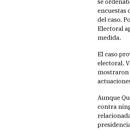
se ordenab
encuestas d
del caso. 
Electoral a
medida.
El caso pro
electoral. 
mostraron d
actuacione
Aunque Quir
contra ning
relacionad
presidencia