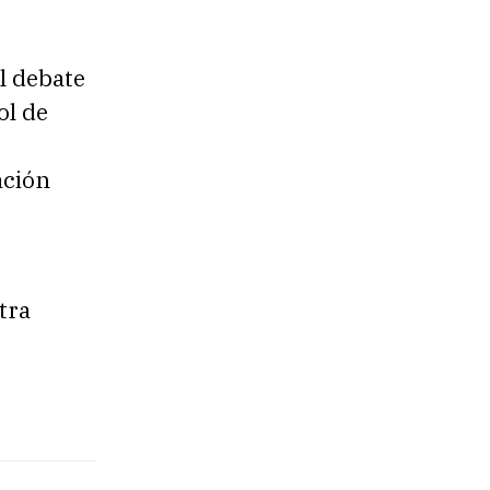
l debate
ol de
ación
tra