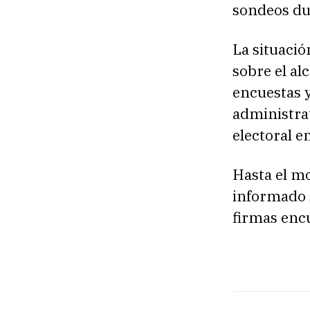
sondeos dur
La situació
sobre el al
encuestas y
administrat
electoral e
Hasta el m
informado s
firmas enc