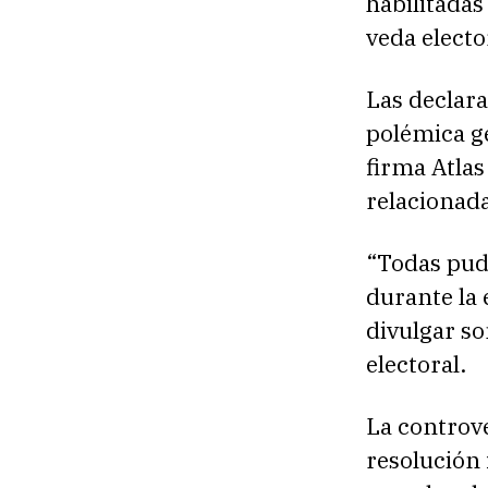
habilitadas
veda elector
Las declara
polémica ge
firma Atlas
relacionada
“Todas pud
durante la 
divulgar so
electoral.
La controve
resolución