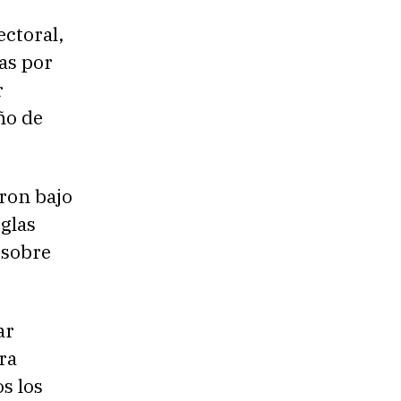
ctoral,
as por
r
ño de
ron bajo
glas
 sobre
ar
ra
os los