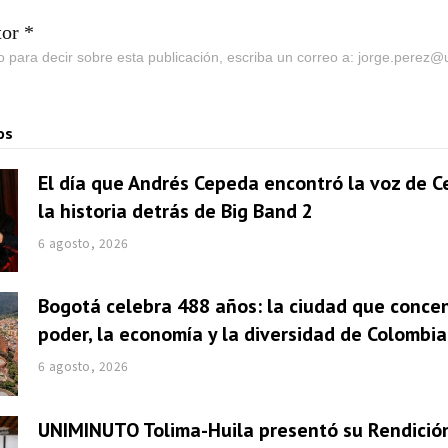
tor *
go para decir sobre esta publicación, escriba un correo a: jorge.perez
os
El día que Andrés Cepeda encontró la voz de Ce
la historia detrás de Big Band 2
6 agosto, 2026
Bogotá celebra 488 años: la ciudad que concen
poder, la economía y la diversidad de Colombia
6 agosto, 2026
UNIMINUTO Tolima-Huila presentó su Rendició