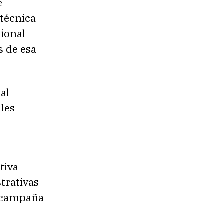
e
 técnica
ional
s de esa
al
les
tiva
trativas
a campaña