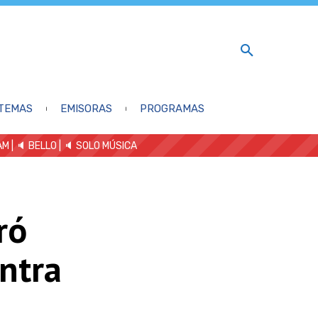
TEMAS
EMISORAS
PROGRAMAS
AM
| 🔈 BELLO
|
🔈 SOLO MÚSICA
ró
ntra