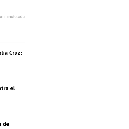
@uniminuto.edu
lia Cruz:
tra el
n de