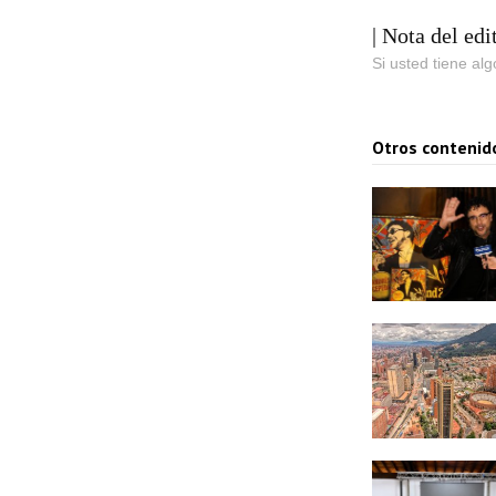
| Nota del edi
Si usted tiene al
Otros contenid