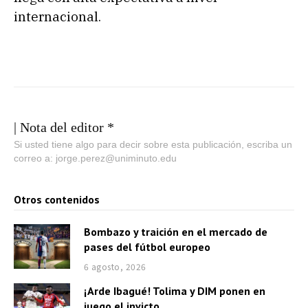
internacional.
| Nota del editor *
Si usted tiene algo para decir sobre esta publicación, escriba un
correo a: jorge.perez@uniminuto.edu
Otros contenidos
Bombazo y traición en el mercado de
pases del fútbol europeo
6 agosto, 2026
¡Arde Ibagué! Tolima y DIM ponen en
juego el invicto