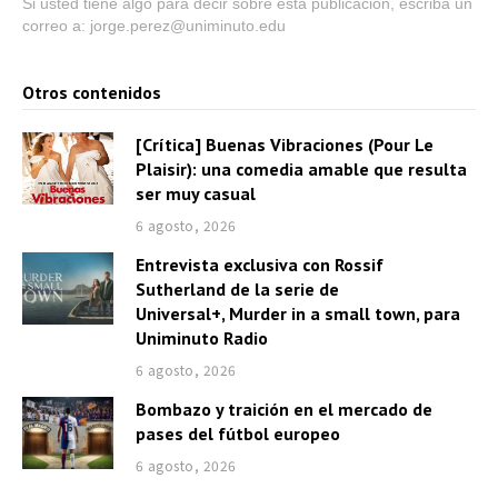
Si usted tiene algo para decir sobre esta publicación, escriba un
correo a: jorge.perez@uniminuto.edu
Otros contenidos
[Crítica] Buenas Vibraciones (Pour Le
Plaisir): una comedia amable que resulta
ser muy casual
6 agosto, 2026
Entrevista exclusiva con Rossif
Sutherland de la serie de
Universal+, Murder in a small town, para
Uniminuto Radio
6 agosto, 2026
Bombazo y traición en el mercado de
pases del fútbol europeo
6 agosto, 2026