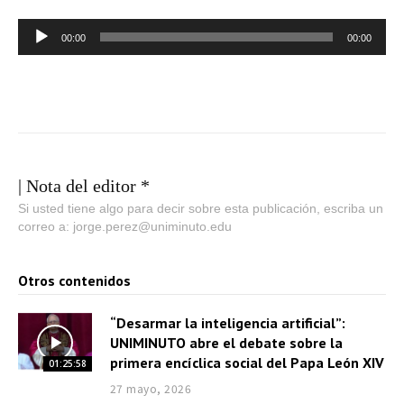
R
00:00
00:00
e
p
r
o
d
u
| Nota del editor *
c
Si usted tiene algo para decir sobre esta publicación, escriba un
correo a: jorge.perez@uniminuto.edu
t
o
Otros contenidos
r
d
“Desarmar la inteligencia artificial”:
e
UNIMINUTO abre el debate sobre la
a
primera encíclica social del Papa León XIV
01:25:58
u
27 mayo, 2026