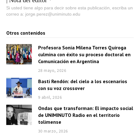
| Nota del editor *
Si usted tiene algo para decir sobre esta publicación, escriba un
correo a: jorge.perez@uniminuto.edu
Otros contenidos
Profesora Sonia Milena Torres Quiroga
culmina con éxito su proceso doctoral en
Comunicación en Argentina
28 mayo, 2026
Basti Rendón: del cielo a los escenarios
con su voz crossover
9 abril, 2026
Ondas que transforman: El impacto social
de UNIMINUTO Radio en el territorio
tolimense
30 marzo, 2026