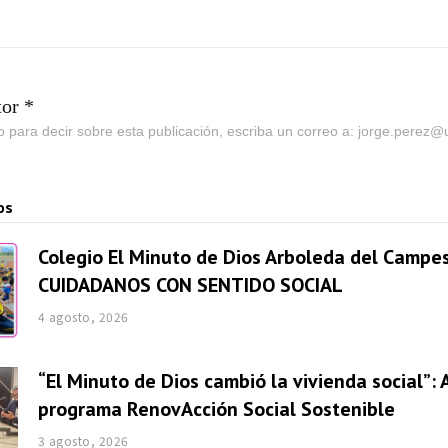
tor *
go para decir sobre esta publicación, escriba un correo a: jorge.perez
os
Colegio El Minuto de Dios Arboleda del Campes
CUIDADANOS CON SENTIDO SOCIAL
4 agosto, 2026
“El Minuto de Dios cambió la vivienda social”: 
programa RenovAcción Social Sostenible
3 agosto, 2026