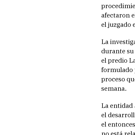
procedimie
afectaron 
el juzgado 
La investig
durante su 
el predio L
formulado p
proceso qu
semana.
La entidad 
el desarrol
el entonces 
no está rel