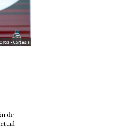
rtiz - Cortesía
ón de
actual