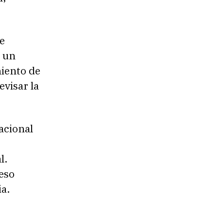
e
ó un
miento de
evisar la
acional
l.
eso
ia.