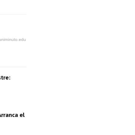
@uniminuto.edu
tre:
Arranca el