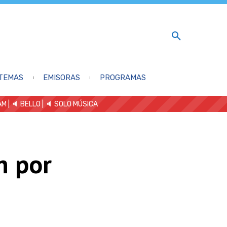
TEMAS
EMISORAS
PROGRAMAS
AM
| 🔈 BELLO
|
🔈 SOLO MÚSICA
n por