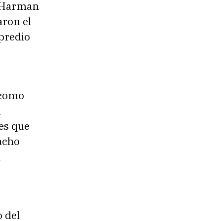
e Harman
aron el
predio
 como
l
es que
acho
a
 del