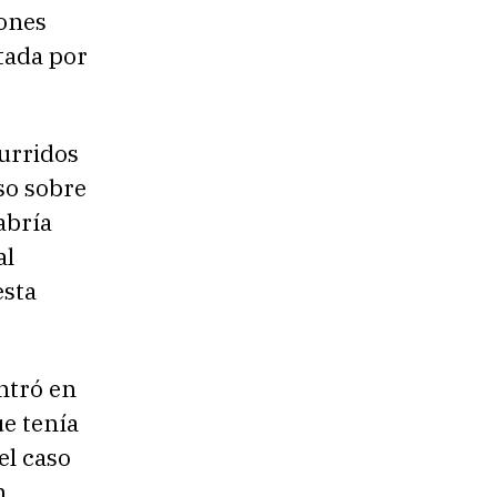
iones
tada por
curridos
so sobre
abría
al
esta
entró en
ue tenía
el caso
n,