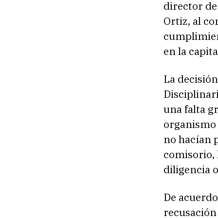
director de
Ortiz, al c
cumplimien
en la capita
La decisión
Disciplinar
una falta g
organismo d
no hacían 
comisorio,
diligencia 
De acuerdo 
recusación