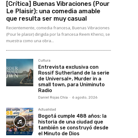
[Crítica] Buenas Vibraciones (Pour
Le Plaisir): una comedia amable
que resulta ser muy casual
Recientemente, comedia francesa, Buenas Vibraciones
(Pour le plaisir) dirigida por la francesa Reem Kherici, se
muestra como una obra...
Cultura
Entrevista exclusiva con
Rossif Sutherland de la serie
de Universal+, Murder in a
small town, para Uniminuto
Radio
Daniel Rojas Chía
-
6 agosto, 2026
Actualidad
Bogotá cumple 488 años: la
historia de una ciudad que
también se construyó desde
el Minuto de Dios