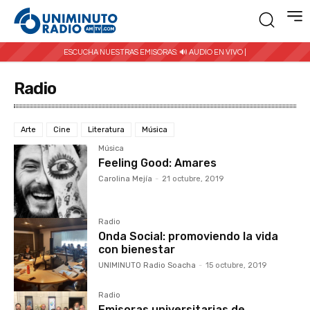
ESCUCHA NUESTRAS EMISORAS:
🔊 AUDIO EN VIVO |
Radio
Arte
Cine
Literatura
Música
Música
Feeling Good: Amares
Carolina Mejía
-
21 octubre, 2019
Radio
Onda Social: promoviendo la vida
con bienestar
UNIMINUTO Radio Soacha
-
15 octubre, 2019
Radio
Emisoras universitarias de