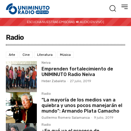
ESCUCHA NUESTRAS EMISORAS:
🔊 AUDIO EN VIVO |
Radio
Arte
Cine
Literatura
Música
Neiva
Emprenden fortalecimiento de
UNIMINUTO Radio Neiva
Heber Zabaleta
-
27 julio, 2019
Radio
“La mayoría de los medios van a
quiebra y unos pocos manejarán el
mundo”: Armando Plata Camacho
Guillermo Romero Salamanca
-
9 julio, 2019
Radio
¿En qué va el proceso de