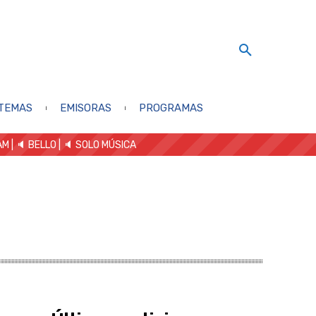
TEMAS
EMISORAS
PROGRAMAS
AM
| 🔈 BELLO
|
🔈 SOLO MÚSICA