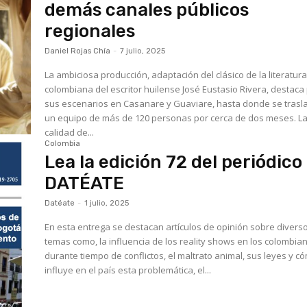
demás canales públicos
regionales
Daniel Rojas Chía
-
7 julio, 2025
La ambiciosa producción, adaptación del clásico de la literatur
colombiana del escritor huilense José Eustasio Rivera, destaca
sus escenarios en Casanare y Guaviare, hasta donde se trasl
un equipo de más de 120 personas por cerca de dos meses. La
calidad de...
Colombia
Lea la edición 72 del periódico
DATÉATE
Datéate
-
1 julio, 2025
En esta entrega se destacan artículos de opinión sobre divers
temas como, la influencia de los reality shows en los colombia
durante tiempo de conflictos, el maltrato animal, sus leyes y c
influye en el país esta problemática, el...