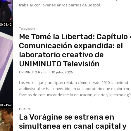
trabajar con jóvenes en los barrios de Bogotá.
00:24:42
Televisión
Me Tomé la Libertad: Capítulo 
Comunicación expandida: el
laboratorio creativo de
UNIMINUTO Televisión
UNIMINUTO Radio
-
10 julio, 2025
Las voces que participan relatan cómo, desde 2010, la unidad
audiovisual se ha convertido en un laboratorio que explora n
formas de comunicar desde la educación, el arte y la tecnologí
00:24:42
Cultura
La Vorágine se estrena en
simultanea en canal capital y