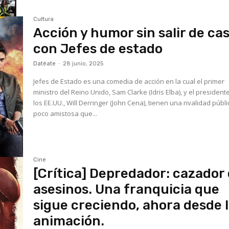
Cultura
Acción y humor sin salir de ca
con Jefes de estado
Datéate
-
28 junio, 2025
Jefes de Estado es una comedia de acción en la cual el primer
ministro del Reino Unido, Sam Clarke (Idris Elba), y el president
los EE.UU., Will Derringer (John Cena), tienen una rivalidad públi
poco amistosa que...
Cine
[Crítica] Depredador: cazador
asesinos. Una franquicia que
sigue creciendo, ahora desde 
animación.