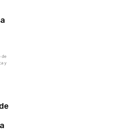
sa
e de
ca y
 de
la