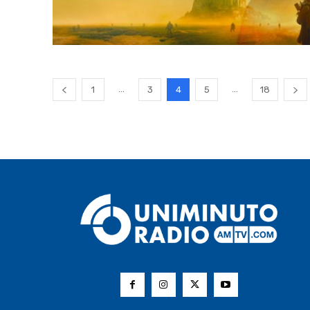
...
...
1
3
4
5
18