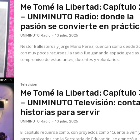
Me Tomé la Libertad: Capítulo 
– UNIMINUTO Radio: donde la
pasión se convierte en prácti
UNIMINUTO Radio
-
10 julio, 2025
Néstor Ballesteros y Jorge Mario Pérez, cuentan cómo desde 2
con muy pocos recursos, la radio fue ganando espacio gracias 
compromiso de estudiantes, docentes y voluntarios.
00:23:09
Televisión
Me Tomé la Libertad: Capítulo 
– UNIMINUTO Televisión: cont
historias para servir
UNIMINUTO Radio
-
10 julio, 2025
El capítulo recuerda cómo, con proyectos como “Cuente a ver” 
otros realizados con la Secretaría de Educación, se empezó a