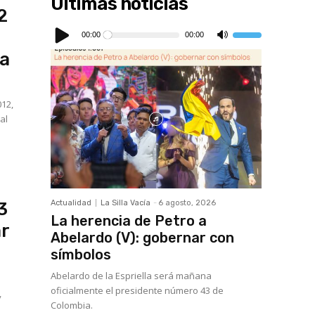
Últimas noticias
2
Reproductor
de
00:00
00:00
Utiliza
audio
las
ca
teclas
de
flecha
arriba/abajo
para
aumentar
012,
o
al
disminuir
el
volumen.
Actualidad
La Silla Vacía
-
6 agosto, 2026
3
La herencia de Petro a
ar
Abelardo (V): gobernar con
símbolos
Abelardo de la Espriella será mañana
oficialmente el presidente número 43 de
y
Colombia.