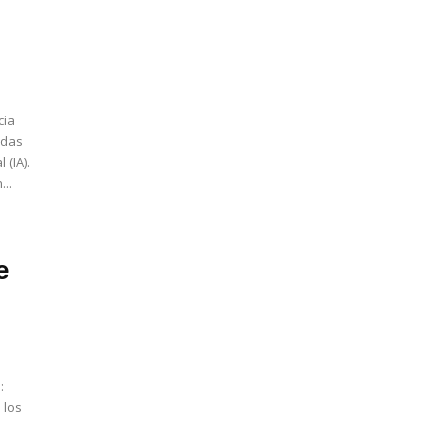
adas
 (IA).
..
e
:
 los