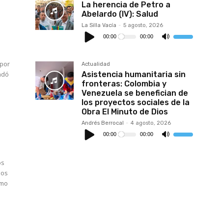
La herencia de Petro a
Abelardo (IV): Salud
La Silla Vacía
-
5 agosto, 2026
Reproductor
de
00:00
00:00
Utiliza
audio
las
teclas
a
de
flecha
 por
Actualidad
arriba/abajo
Asistencia humanitaria sin
adó
para
aumentar
fronteras: Colombia y
o
Venezuela se benefician de
disminuir
los proyectos sociales de la
el
volumen.
Obra El Minuto de Dios
Andrés Berrocal
-
4 agosto, 2026
Reproductor
de
00:00
00:00
Utiliza
audio
las
teclas
de
flecha
os
arriba/abajo
nos
para
aumentar
ómo
o
disminuir
el
volumen.