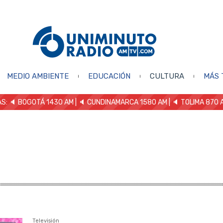
MEDIO AMBIENTE
EDUCACIÓN
CULTURA
MÁS 
S: 🔈
BOGOTÁ 1430 AM
| 🔈 CUNDINAMARCA 1580 AM
| 🔈 TOLIMA 870 
Televisión