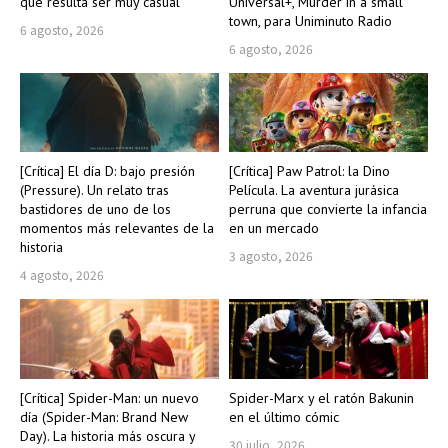
que resulta ser muy casual
Universal+, Murder in a small
town, para Uniminuto Radio
6 agosto, 2026
6 agosto, 2026
[Crítica] El día D: bajo presión
[Crítica] Paw Patrol: la Dino
(Pressure). Un relato tras
Película. La aventura jurásica
bastidores de uno de los
perruna que convierte la infancia
momentos más relevantes de la
en un mercado
historia
3 agosto, 2026
4 agosto, 2026
[Crítica] Spider-Man: un nuevo
Spider-Marx y el ratón Bakunin
día (Spider-Man: Brand New
en el último cómic
Day). La historia más oscura y
30 julio, 2026