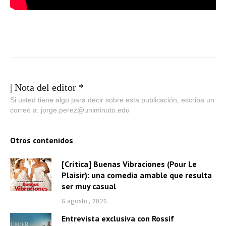
| Nota del editor *
Si usted tiene algo para decir sobre esta publicación, escriba un
correo a: jorge.perez@uniminuto.edu
Otros contenidos
[Crítica] Buenas Vibraciones (Pour Le
Plaisir): una comedia amable que resulta
ser muy casual
6 agosto, 2026
Entrevista exclusiva con Rossif