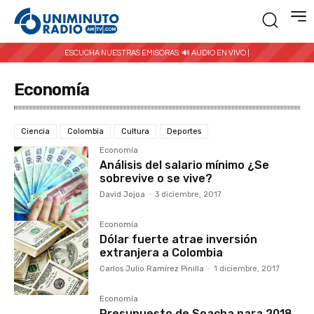
ESCUCHA NUESTRAS EMISORAS:
🔊 AUDIO EN VIVO |
Economía
Ciencia
Colombia
Cultura
Deportes
Economía
Análisis del salario mínimo ¿Se
sobrevive o se vive?
David Jojoa
-
3 diciembre, 2017
Economía
Dólar fuerte atrae inversión
extranjera a Colombia
Carlos Julio Ramírez Pinilla
-
1 diciembre, 2017
Economía
Presupuesto de Soacha para 2018