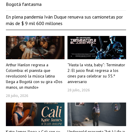
Bogotá fantasma
En plena pandemia Iván Duque renueva sus camionetas por
más de $ 9 mil 600 millones
Arthur Hanlon regresa a
“Hasta la vista, baby”: Terminator
Colombia: el pianista que
2: El juicio final regresa a los
revolucionó la música latina
cines para celebrar su 35.º
llega a Bogotá con su gira «Dos
aniversario
manos, un mundo»
28 julio, 2026
28 julio, 2026
Katie James llega a Cali con su
Undergold presenta “Act I: Life is