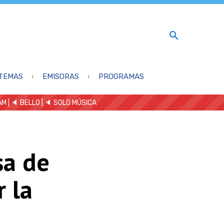
TEMAS
EMISORAS
PROGRAMAS
AM
| 🔈 BELLO
|
🔈 SOLO MÚSICA
sa de
 la