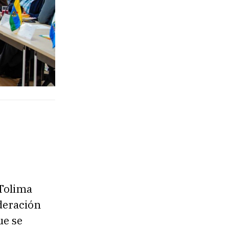
 Tolima
deración
ue se