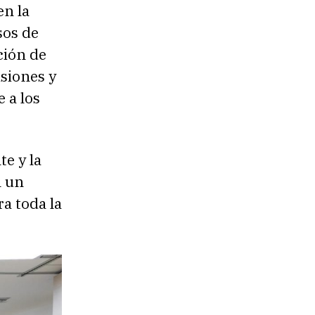
en la
sos de
ción de
isiones y
 a los
e y la
n un
a toda la