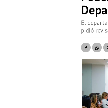
Depa
El departa
pidió revi