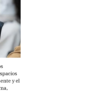
os
espacios
ente y el
ima,