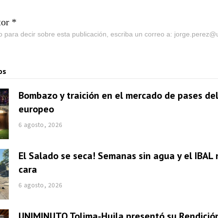
tor *
go para decir sobre esta publicación, escriba un correo a: jorge.perez
os
Bombazo y traición en el mercado de pases del
europeo
6 agosto, 2026
El Salado se seca! Semanas sin agua y el IBAL 
cara
6 agosto, 2026
UNIMINUTO Tolima-Huila presentó su Rendició