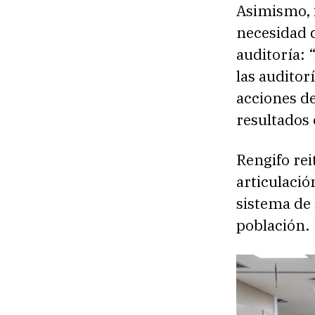
Asimismo, i
necesidad 
auditoría: 
las auditor
acciones de
resultados 
Rengifo re
articulació
sistema de 
población.