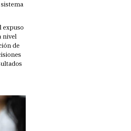
 sistema
l expuso
a nivel
ción de
cisiones
sultados