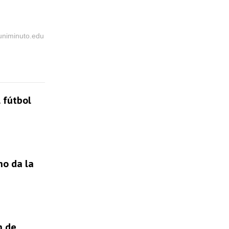
@uniminuto.edu
 fútbol
no da la
n de