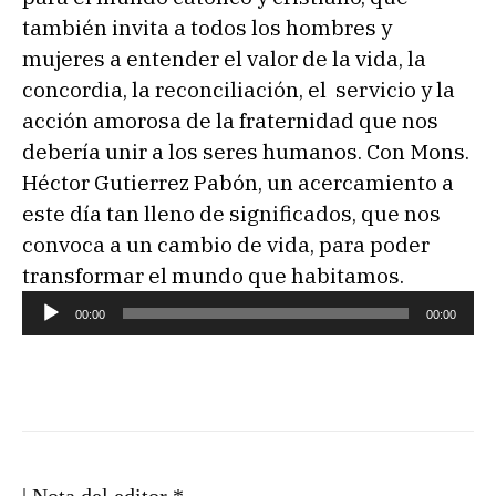
también invita a todos los hombres y
mujeres a entender el valor de la vida, la
concordia, la reconciliación, el servicio y la
acción amorosa de la fraternidad que nos
debería unir a los seres humanos. Con Mons.
Héctor Gutierrez Pabón, un acercamiento a
este día tan lleno de significados, que nos
convoca a un cambio de vida, para poder
transformar el mundo que habitamos.
R
00:00
00:00
e
p
r
o
d
u
| Nota del editor *