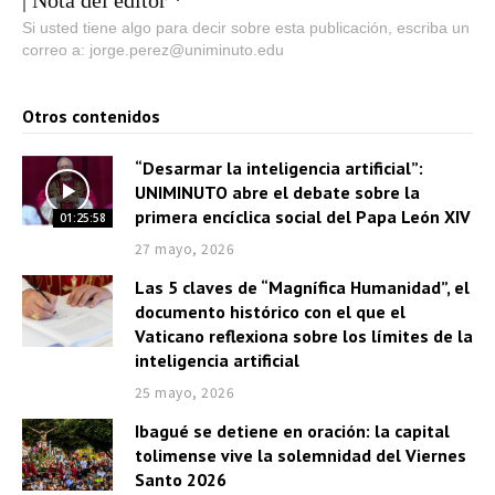
c
Si usted tiene algo para decir sobre esta publicación, escriba un
correo a: jorge.perez@uniminuto.edu
t
o
Otros contenidos
r
d
“Desarmar la inteligencia artificial”:
e
UNIMINUTO abre el debate sobre la
a
primera encíclica social del Papa León XIV
01:25:58
u
27 mayo, 2026
d
Las 5 claves de “Magnífica Humanidad”, el
i
documento histórico con el que el
o
Vaticano reflexiona sobre los límites de la
inteligencia artificial
25 mayo, 2026
Ibagué se detiene en oración: la capital
tolimense vive la solemnidad del Viernes
Santo 2026