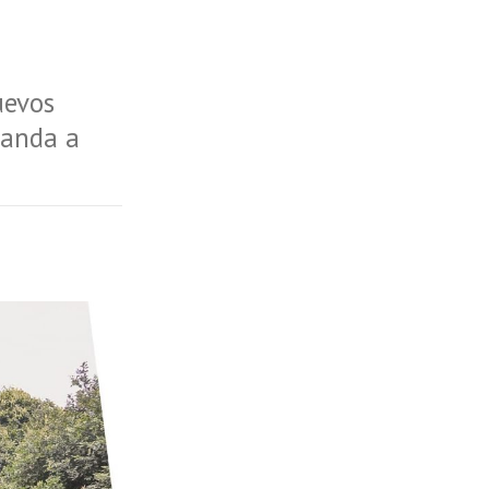
uevos
randa a