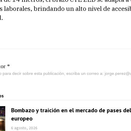
 laborales, brindando un alto nivel de accesib
d.
tor *
go para decir sobre esta publicación, escriba un correo a: jorge.perez
os
Bombazo y traición en el mercado de pases del
europeo
6 agosto, 2026