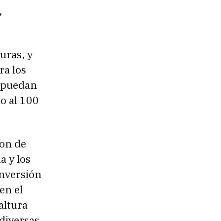
,
uras, y
ra los
e puedan
do al 100
son de
a y los
nversión
en el
altura
diversas