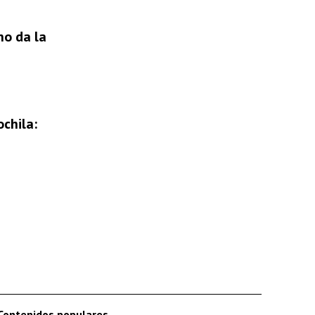
no da la
chila:
Contenidos populares