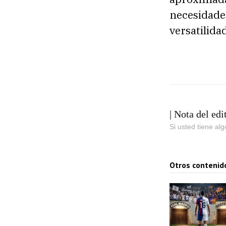
necesidades
versatilida
| Nota del edi
Si usted tiene al
Otros contenid