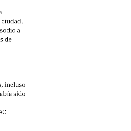
a
 ciudad,
sodio a
és de
s
, incluso
abía sido
JAC