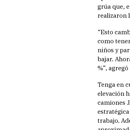
grúa que, 
realizaron 
“Esto camb
como tenem
niños y par
bajar. Ahor
%”, agregó 
Tenga en c
elevación h
camiones J
estratégica
trabajo. Ad
aproximada