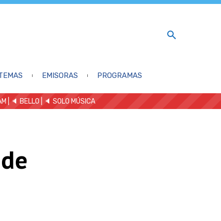
TEMAS
EMISORAS
PROGRAMAS
AM
| 🔈 BELLO
|
🔈 SOLO MÚSICA
 de