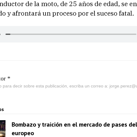
onductor de la moto, de 25 años de edad, se e
do y afrontará un proceso por el suceso fatal.
tor *
go para decir sobre esta publicación, escriba un correo a: jorge.perez
os
Bombazo y traición en el mercado de pases del
europeo