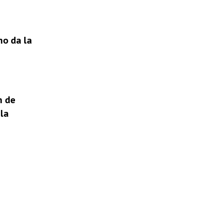
no da la
n de
la