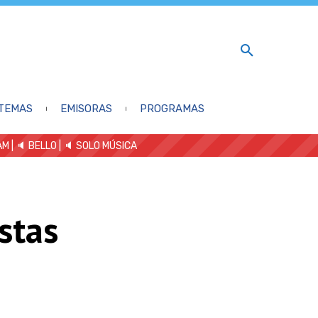
TEMAS
EMISORAS
PROGRAMAS
AM
| 🔈 BELLO
|
🔈 SOLO MÚSICA
stas