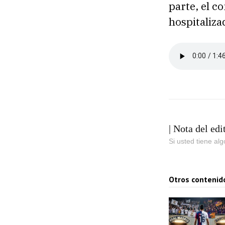
parte, el c
hospitaliza
| Nota del edi
Si usted tiene al
Otros contenid