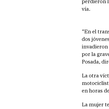
perdieron l
vía.
“En el tran
dos jóvene
invadieron 
por la grav
Posada, dir
La otra víc
motociclist
en horas de
La mujer te