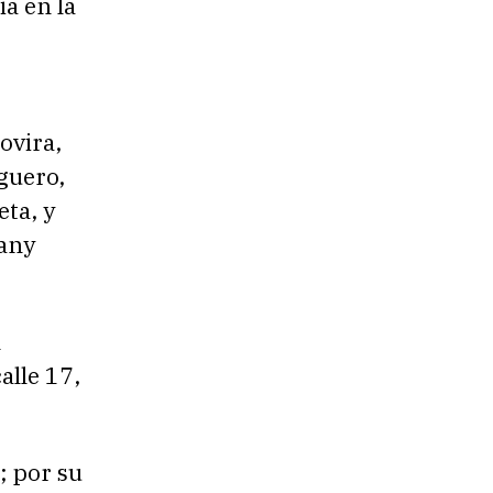
a en la
ovira,
guero,
ta, y
vany
n
alle 17,
; por su