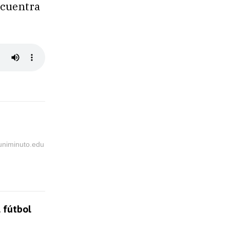
ncuentra
@uniminuto.edu
 fútbol