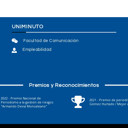
UNIMINUTO
Facultad de Comunicación
Empleabilidad
Premios y Reconocimientos
2022 - Premio Nacional de
2021 - Premio de period
Periodismo a la gestión de riesgos
Gómez Hurtado / Mejor e
"Armando Devia Moncaleano"