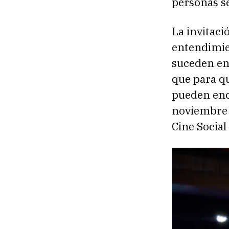
personas se
La invitaci
entendimie
suceden en 
que para q
pueden enc
noviembre 
Cine Social 