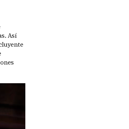
e
as. Así
cluyente
e
iones