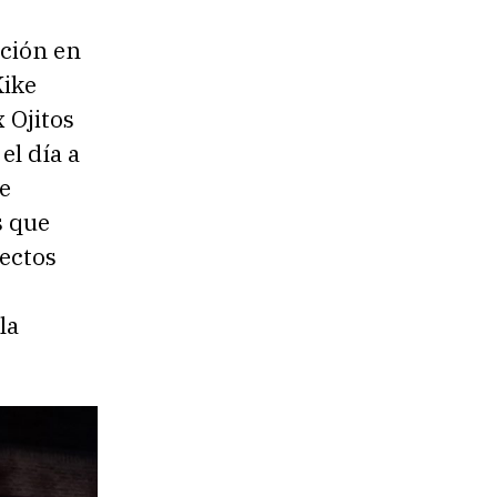
ación en
Kike
 Ojitos
el día a
e
s que
yectos
la