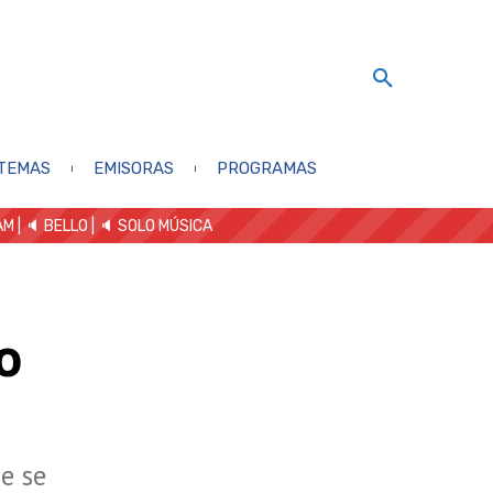
TEMAS
EMISORAS
PROGRAMAS
AM
| 🔈 BELLO
|
🔈 SOLO MÚSICA
o
e se