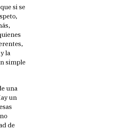
que si se
speto,
más,
quienes
ferentes,
y la
un simple
de una
Hay un
esas
 no
dad de