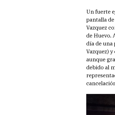
Un fuerte e
pantalla de
Vazquez com
de Huevo. A
día de una 
Vazquez) y 
aunque grac
debido al m
representac
cancelación