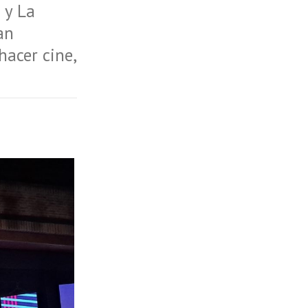
 y La
an
hacer cine,