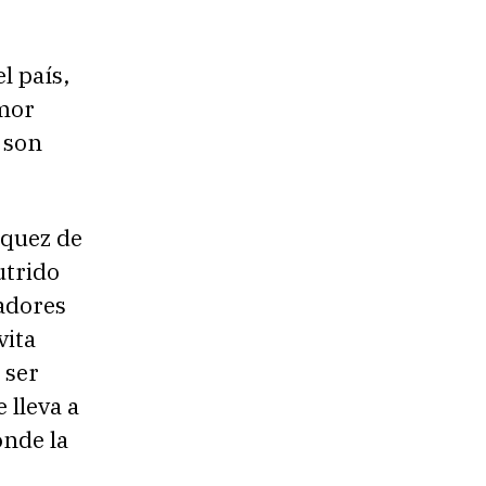
l país,
umor
 son
zquez de
utrido
adores
vita
 ser
 lleva a
onde la