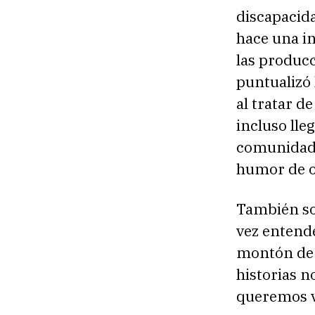
discapacida
hace una in
las produc
puntualizó
al tratar d
incluso lle
comunidad e
humor de o
También so
vez entend
montón de m
historias n
queremos ve