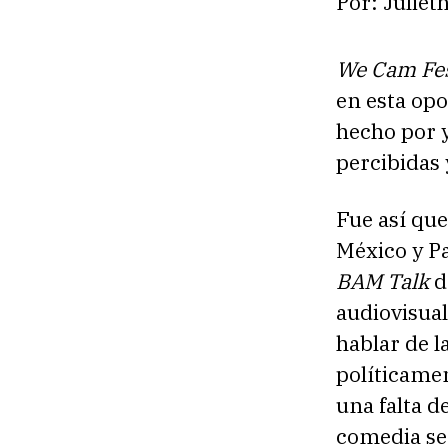
Por: Juliet
We Cam Fe
en esta opo
hecho por 
percibidas 
Fue así que
México y P
BAM Talk
d
audiovisua
hablar de l
políticamen
una falta d
comedia se