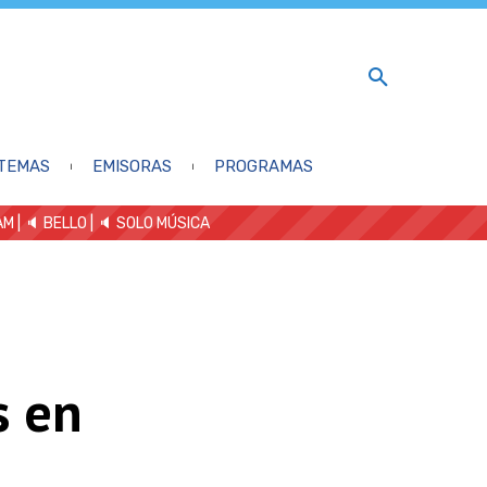
TEMAS
EMISORAS
PROGRAMAS
AM
| 🔈 BELLO
|
🔈 SOLO MÚSICA
s en