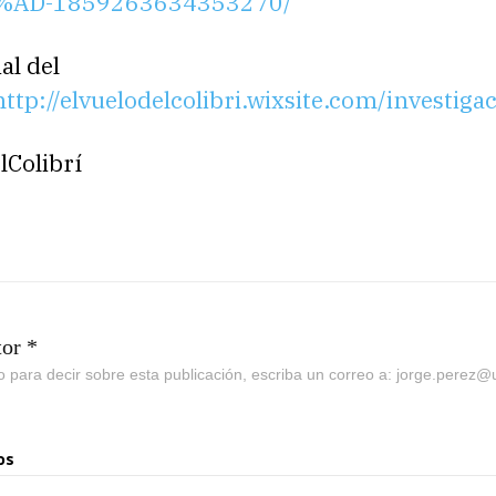
3%AD-1859263634353270/
al del
http://elvuelodelcolibri.wixsite.com/investiga
lColibrí
tor *
go para decir sobre esta publicación, escriba un correo a: jorge.perez
os