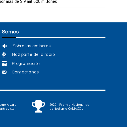
por más de $ 9 mil 600 millones
o
d
i
s
Somos
m
Sobre las emisoras
i
Haz parte de la radio
n
Programación
u
Contáctanos
i
r
e
l
ismo Álvaro
2020 - Premio Nacional de
ntrevista
periodismo CAMACOL
v
o