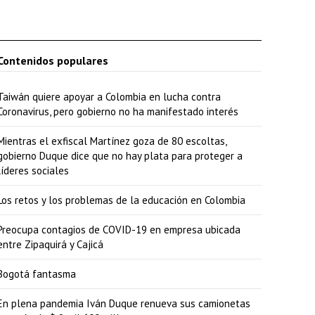
a
j
o
Contenidos populares
p
a
Taiwán quiere apoyar a Colombia en lucha contra
r
Coronavirus, pero gobierno no ha manifestado interés
a
Mientras el exfiscal Martínez goza de 80 escoltas,
a
gobierno Duque dice que no hay plata para proteger a
líderes sociales
u
m
Los retos y los problemas de la educación en Colombia
e
Preocupa contagios de COVID-19 en empresa ubicada
n
entre Zipaquirá y Cajicá
t
Bogotá fantasma
a
En plena pandemia Iván Duque renueva sus camionetas
r