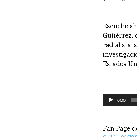
Escuche ah
Gutiérrez, 
radialista 
investigaci
Estados Un
R
00:00
e
p
r
Fan Page d
o