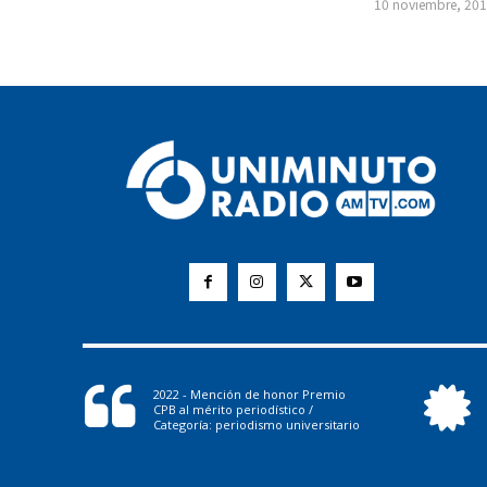
10 noviembre, 20
2022 - Mención de honor Premio
CPB al mérito periodístico /
Categoría: periodismo universitario