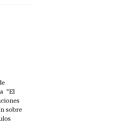
de
ca “El
aciones
ón sobre
ulos