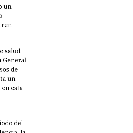
o un
o
tren
e salud
a General
asos de
nta un
 en esta
iodo del
lencia, la