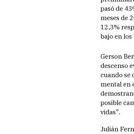
pasó de 439
meses de 2
12,3% respe
bajo en los
Gerson Berm
descenso ev
cuando se c
mental en e
demostrand
posible cam
vidas”.
Julián Fern