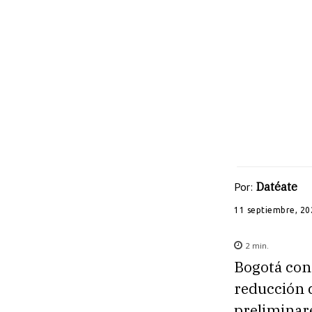
Por:
Datéate
11 septiembre, 20
2
min.
Bogotá con
reducción d
preliminare