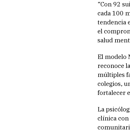
“Con 92 su
cada 100 mi
tendencia e
el compromi
salud menta
El modelo 
reconoce l
múltiples f
colegios, u
fortalecer 
La psicólog
clínica con
comunitaria