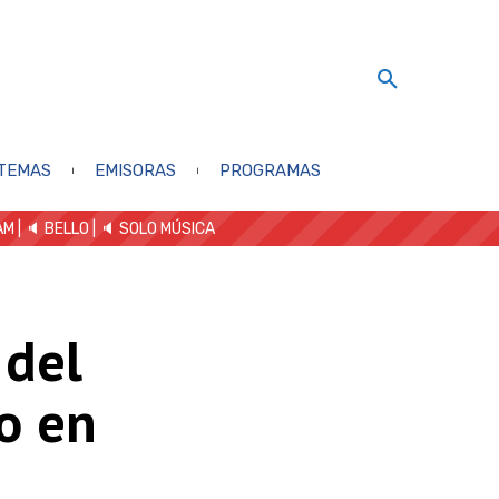
TEMAS
EMISORAS
PROGRAMAS
AM
| 🔈 BELLO
|
🔈 SOLO MÚSICA
 del
o en