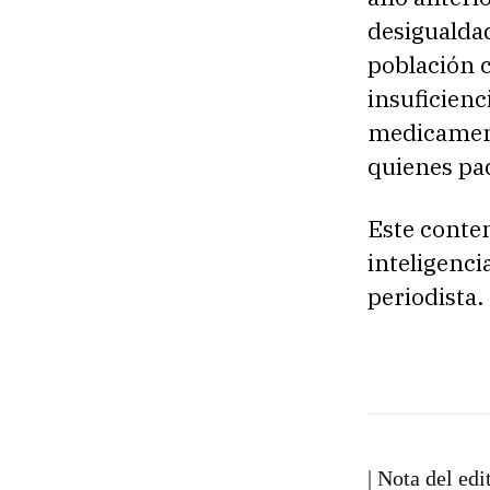
desigualdad
población 
insuficienc
medicament
quienes pa
Este conten
inteligencia
periodista.
| Nota del edi