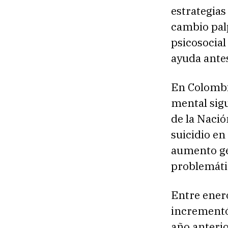
estrategias
cambio pal
psicosocia
ayuda antes
En Colombi
mental sig
de la Nació
suicidio en
aumento ge
problemáti
Entre enero
incrementó
año anterio