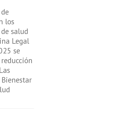
 de
n los
 de salud
ina Legal
2025 se
 reducción
 Las
 Bienestar
alud