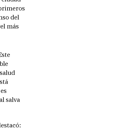
 primeros
nso del
vel más
Este
ble
 salud
stá
 es
l salva
destacó: