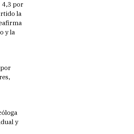
 4,3 por
rtido la
reafirma
o y la
 por
res,
cóloga
idual y