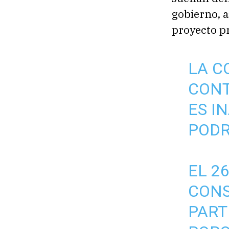
gobierno, a
proyecto pr
LA C
CONT
ES I
PODR
EL 2
CONS
PART