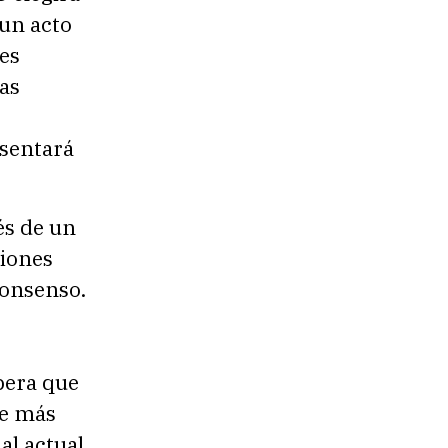
 un acto
ses
ías
e
esentará
és de un
iones
consenso.
pera que
ue más
al actual