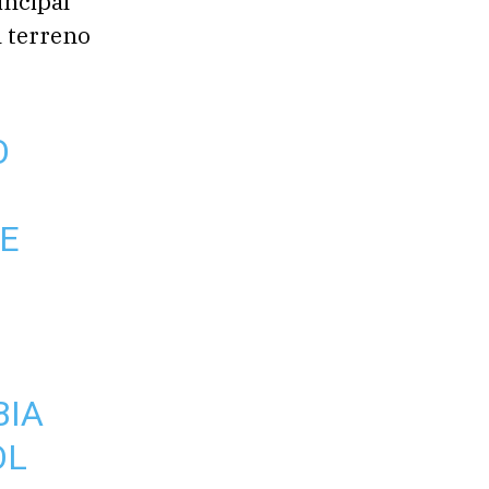
incipal
l terreno
O
RE
BIA
OL