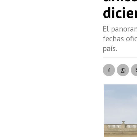
dici
El panoram
fechas ofic
país.