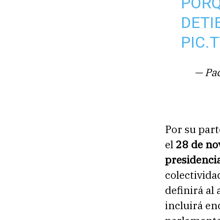
PORQ
DETI
PIC.
— Pac
Por su part
el
28 de no
presidencia
colectivida
definirá al
incluirá en