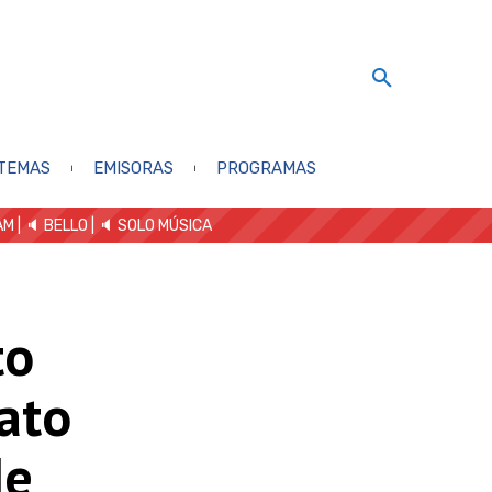
TEMAS
EMISORAS
PROGRAMAS
AM
| 🔈 BELLO
|
🔈 SOLO MÚSICA
to
dato
de