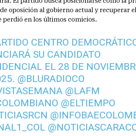
ia. El partido busca posicionarse como la pr
 de oposición al gobierno actual y recuperar e
e perdió en los últimos comicios.
ARTIDO CENTRO DEMOCRÁTIC
CIARÁ SU CANDIDATO
IDENCIAL EL 28 DE NOVIEMB
025.
@BLURADIOCO
VISTASEMANA
@LAFM
COLOMBIANO
@ELTIEMPO
ICIASRCN
@INFOBAECOLOM
NAL1_COL
@NOTICIASCARAC