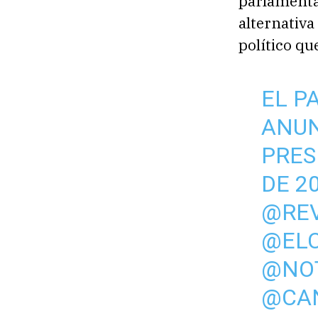
parlamentar
alternativa
político qu
EL P
ANUN
PRES
DE 2
@RE
@EL
@NOT
@CA