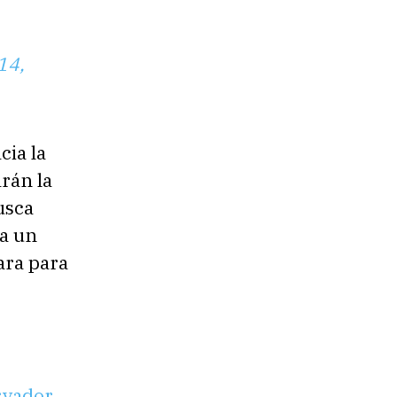
14,
cia la
rán la
usca
 a un
ara para
rvador
,