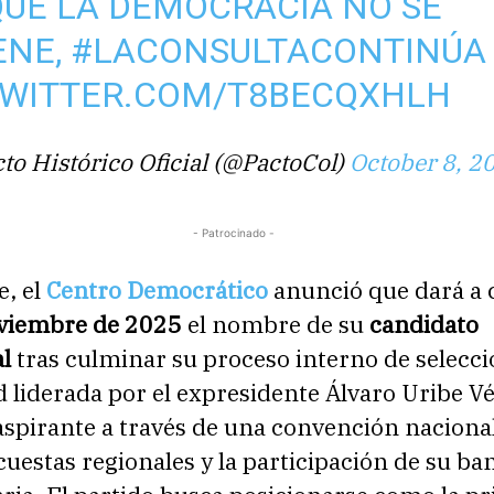
UE LA DEMOCRACIA NO SE
ENE,
#LACONSULTACONTINÚA
TWITTER.COM/T8BECQXHLH
to Histórico Oficial (@PactoCol)
October 8, 2
- Patrocinado -
e, el
Centro Democrático
anunció que dará a 
viembre de 2025
el nombre de su
candidato
l
tras culminar su proceso interno de selecci
d liderada por el expresidente Álvaro Uribe Vé
 aspirante a través de una convención naciona
cuestas regionales y la participación de su b