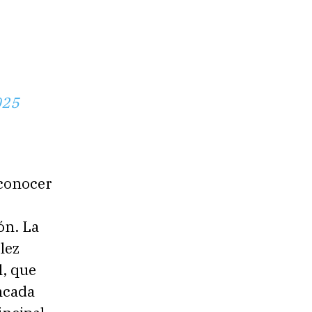
025
conocer
ón. La
lez
l, que
ancada