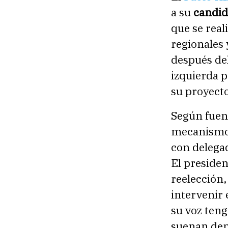
a su
candid
que se real
regionales 
después del
izquierda p
su proyecto
Según fuent
mecanismo 
con delega
El presiden
reelección
intervenir 
su voz teng
suenan dent