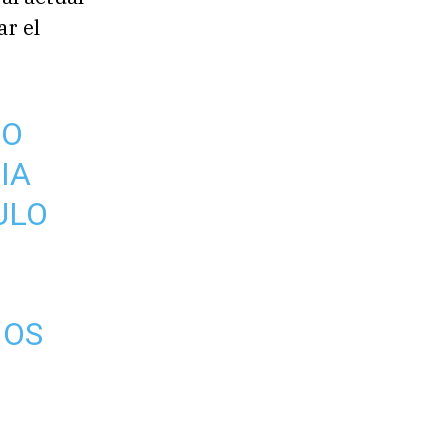
r el
CO
IA
ULO
MOS