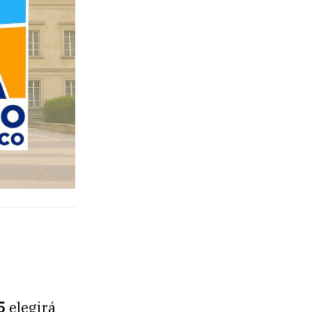
5
elegirá