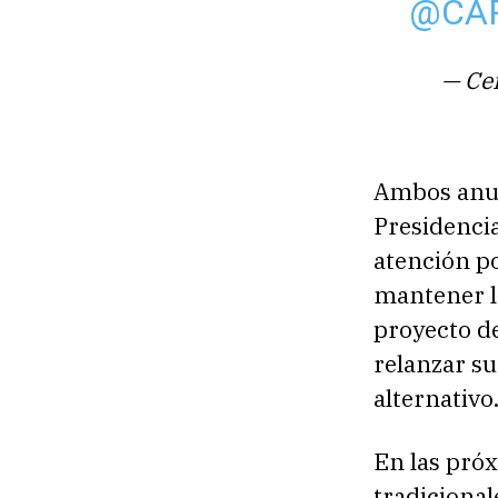
@CA
— Ce
Ambos anunc
Presidencia
atención po
mantener la
proyecto d
relanzar s
alternativo
En las pró
tradicional