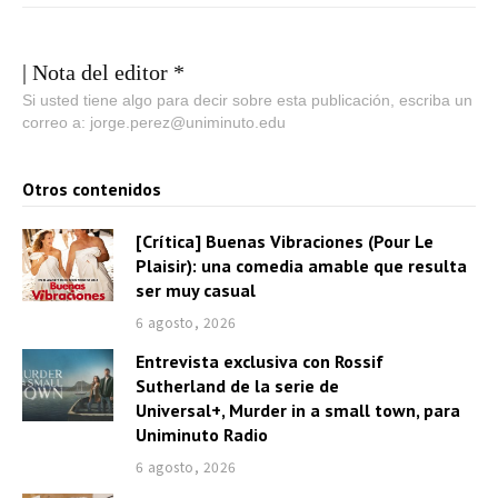
| Nota del editor *
Si usted tiene algo para decir sobre esta publicación, escriba un
correo a: jorge.perez@uniminuto.edu
Otros contenidos
[Crítica] Buenas Vibraciones (Pour Le
Plaisir): una comedia amable que resulta
ser muy casual
6 agosto, 2026
Entrevista exclusiva con Rossif
Sutherland de la serie de
Universal+, Murder in a small town, para
Uniminuto Radio
6 agosto, 2026