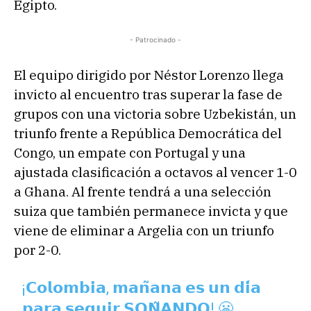
Egipto.
- Patrocinado -
El equipo dirigido por Néstor Lorenzo llega
invicto al encuentro tras superar la fase de
grupos con una victoria sobre Uzbekistán, un
triunfo frente a República Democrática del
Congo, un empate con Portugal y una
ajustada clasificación a octavos al vencer 1-0
a Ghana. Al frente tendrá a una selección
suiza que también permanece invicta y que
viene de eliminar a Argelia con un triunfo
por 2-0.
¡𝗖𝗼𝗹𝗼𝗺𝗯𝗶𝗮, 𝗺𝗮𝗻̃𝗮𝗻𝗮 𝗲𝘀 𝘂𝗻 𝗱𝗶́𝗮
𝗽𝗮𝗿𝗮 𝘀𝗲𝗴𝘂𝗶𝗿 𝗦𝗢𝗡̃𝗔𝗡𝗗𝗢! 😬