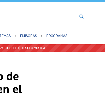
TEMAS
EMISORAS
PROGRAMAS
AM
| 🔈 BELLO
|
🔈 SOLO MÚSICA
o de
en el