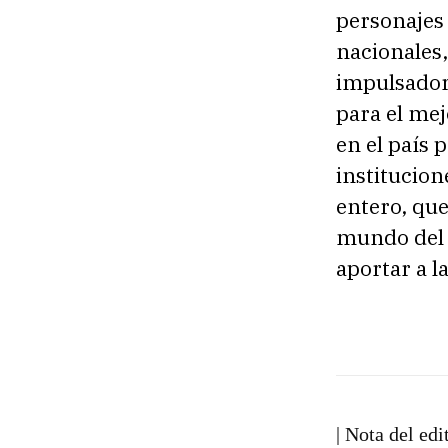
personajes 
nacionales
impulsador
para el mej
en el país 
institucio
entero, que
mundo del S
aportar a l
| Nota del edi