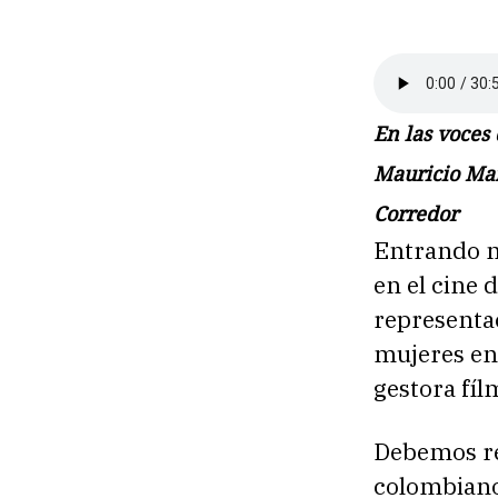
En las voces
Mauricio Mar
Corredor
Entrando m
en el cine 
representac
mujeres en
gestora fíl
Debemos rec
colombiano,