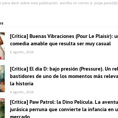
go para decir sobre esta publicación, escriba un correo a: jorge.perez
os
[Crítica] Buenas Vibraciones (Pour Le Plaisir): 
comedia amable que resulta ser muy casual
6 agosto, 2026
[Crítica] El día D: bajo presión (Pressure). Un re
bastidores de uno de los momentos más relev
la historia
4 agosto, 2026
[Crítica] Paw Patrol: la Dino Película. La avent
jurásica perruna que convierte la infancia en 
mercado