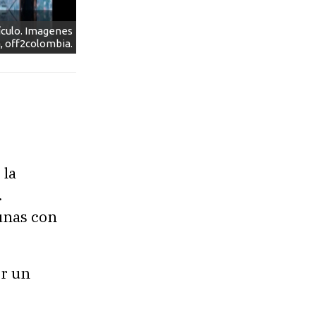
ículo. Imagenes
, off2colombia.
 la
.
gunas con
er un