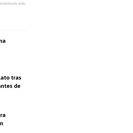
@uniminuto.edu
una
lato tras
antes de
ura
un