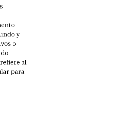
s
mento
mundo y
ivos o
ndo
refiere al
lar para