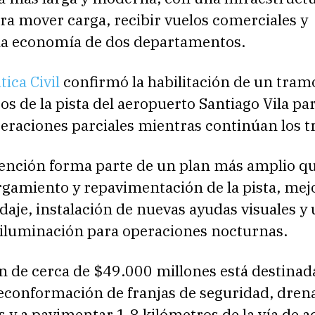
ra mover carga, recibir vuelos comerciales y
la economía de dos departamentos.
ica Civil
confirmó la habilitación de un tram
s de la pista del aeropuerto Santiago Vila pa
eraciones parciales mientras continúan los t
vención forma parte de un plan más amplio q
rgamiento y repavimentación de la pista, mej
odaje, instalación de nuevas ayudas visuales y
 iluminación para operaciones nocturnas.
n de cerca de $49.000 millones está destinada
 reconformación de franjas de seguridad, drena
 y a pavimentar 1,8 kilómetros de la vía de a