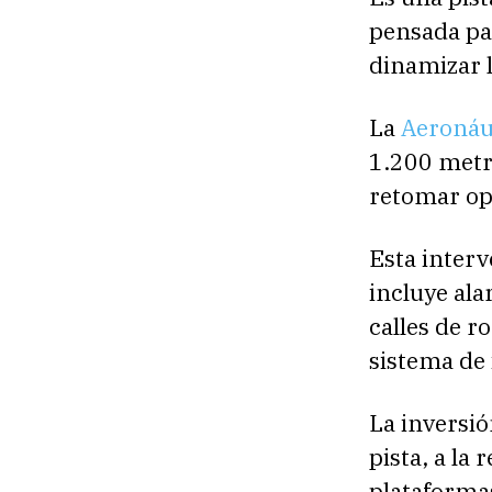
pensada pa
dinamizar 
La
Aeronáut
1.200 metro
retomar op
Esta inter
incluye ala
calles de r
sistema de
La inversió
pista, a la
plataformas