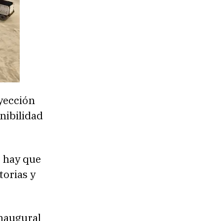
oyección
nibilidad
s hay que
torias y
inaugural