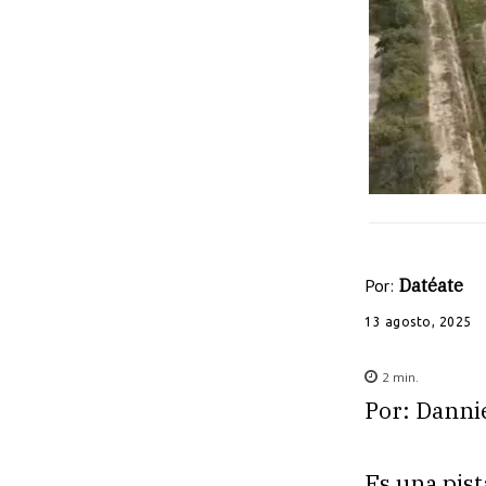
Por:
Datéate
13 agosto, 2025
2
min.
Por: Danni
Es una pis