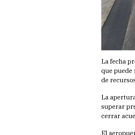
La fecha pr
que puede m
de recursos
La apertura
superar pru
cerrar acu
El aeropuer