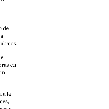
o de
ra
rabajos.
ue
oras en
 un
 a la
jes,
cceso.