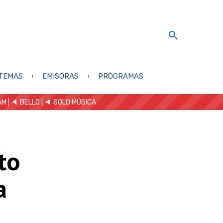
TEMAS
EMISORAS
PROGRAMAS
AM
| 🔈 BELLO
|
🔈 SOLO MÚSICA
to
a