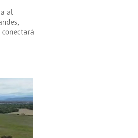
a al
andes,
e conectará