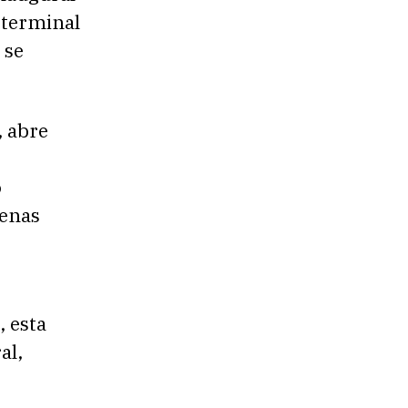
 terminal
 se
, abre
e
o
denas
, esta
al,