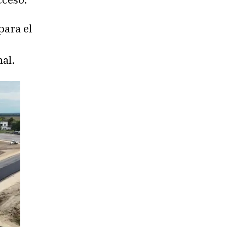
para el
nal.