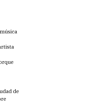
 música
rtista
porque
iudad de
ore