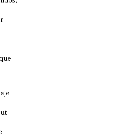
nidos,
er
 que
aje
but
e