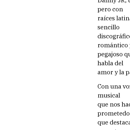
Danny JR, 
pero con
raíces lati
sencillo
discográfic
romántico 
pegajoso q
habla del
amor y la p
Con una voz
musical
que nos hac
prometedo
que destaca