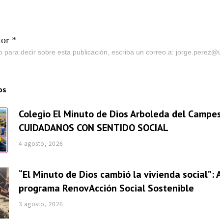
tor *
go para decir sobre esta publicación, escriba un correo a: jorge.perez
os
Colegio El Minuto de Dios Arboleda del Campes
CUIDADANOS CON SENTIDO SOCIAL
4 agosto, 2026
“El Minuto de Dios cambió la vivienda social”: 
programa RenovAcción Social Sostenible
3 agosto, 2026