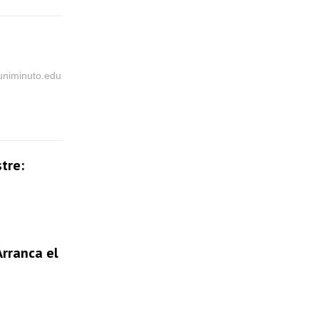
@uniminuto.edu
tre:
Arranca el