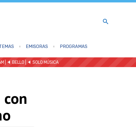
TEMAS
EMISORAS
PROGRAMAS
AM
| 🔈 BELLO
|
🔈 SOLO MÚSICA
a con
no