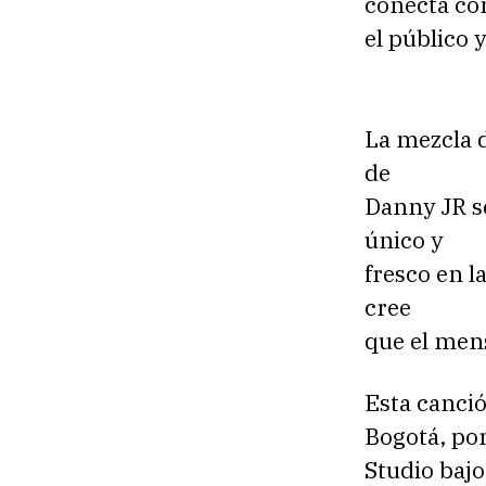
conecta co
el público y
La mezcla d
de
Danny JR se
único y
fresco en l
cree
que el mens
Esta canció
Bogotá, por
Studio bajo