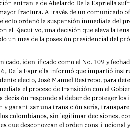
ión entrante de Abelardo De la Espriella sufr
ayor fractura. A través de un comunicado ofic
 electo ordenó la suspensión inmediata del p
 el Ejecutivo, una decisión que eleva la tens
solo un mes de la posesión presidencial del p
icado, identificado como el No. 109 y fechad
26, De la Espriella informó que impartió inst
idente electo, José Manuel Restrepo, para det
ediata el proceso de transición con el Gobie
La decisión responde al deber de proteger los 
n y garantizar una transición seria, transpare
 los colombianos, sin legitimar decisiones, c
nes que desconozcan el orden constitucional 