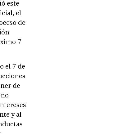
ió este
ial, el
roceso de
ión
róximo 7
o el 7 de
rucciones
ener de
rno
intereses
nte y al
onductas
y