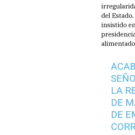
irregularid
del Estado.
insistido e
presidencia
alimentado 
ACAB
SEÑO
LA R
DE M
DE E
CORR