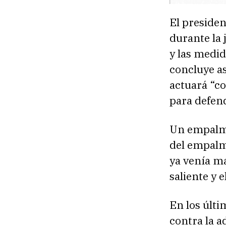
El presiden
durante la 
y las medid
concluye a
actuará “co
para defen
Un empalme
del empalm
ya venía ma
saliente y e
En los últi
contra la 