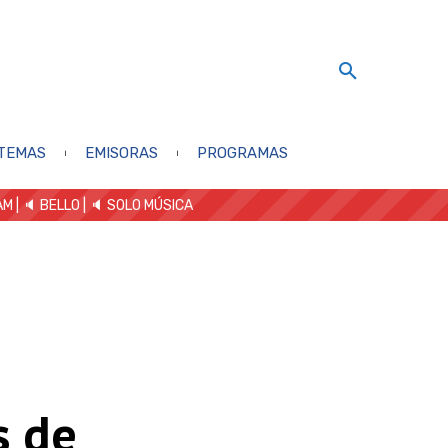
TEMAS
EMISORAS
PROGRAMAS
AM
| 🔈 BELLO
|
🔈 SOLO MÚSICA
s de