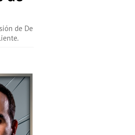
isión de De
iente.