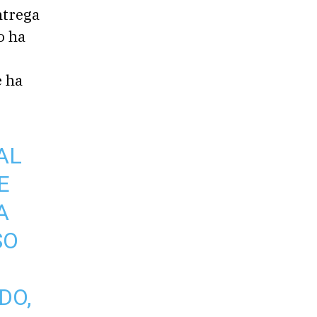
ntrega
o ha
e ha
AL
E
A
SO
DO,