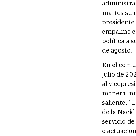
administrac
martes su m
presidente
empalme con
política a 
de agosto.
En el comun
julio de 20
al vicepres
manera inm
saliente, “
de la Nació
servicio de
o actuacio