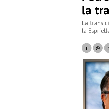
la tr
La transic
la Espriel