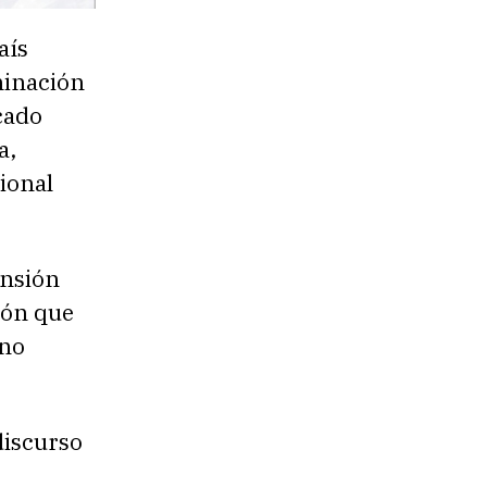
aís
minación
cado
a,
ional
ensión
ión que
rno
discurso