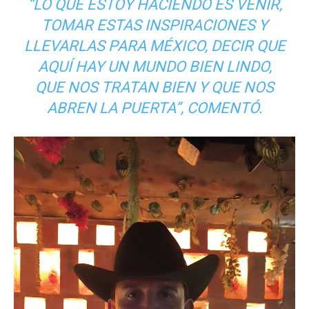
“LO QUE ESTOY HACIENDO ES VENIR,
TOMAR ESTAS INSPIRACIONES Y
LLEVARLAS PARA MÉXICO, DECIR QUE
AQUÍ HAY UN MUNDO BIEN LINDO,
QUE NOS TRATAN BIEN Y QUE NOS
ABREN LA PUERTA”, COMENTÓ.