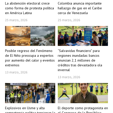
La abstención electoral crece
Colombia anuncia importante
como forma de protesta política
hallazgo de gas en el Caribe
en América Latina
cerca de Venezuela
25 marzo, 2026
25 marzo, 2026
Posible regreso del Fenómeno
“Salvavidas financiero” para
de El Niño preocupa a expertos
regiones inundadas: bancos
por aumento del calor y eventos
anuncian 2,1 millones de
extremos
créditos tras devastadora ola
invernal
13 marzo, 2026
13 marzo, 2026
Explosivos en Usme y alta
El deporte como protagonista en
competencia política tensionan la
el Congreso de la República: