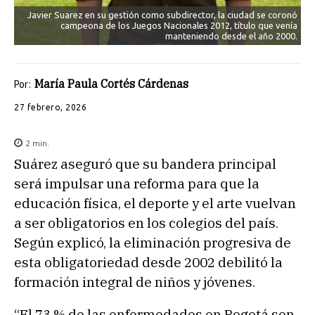
Javier Suarez en su gestión como subdirector, la ciudad se coronó
campeona de los Juegos Nacionales 2012, título que venía
manteniendo desde el año 2000.
María Paula Cortés Cárdenas
Por:
27 febrero, 2026
2
min.
Suárez aseguró que su bandera principal
será impulsar una reforma para que la
educación física, el deporte y el arte vuelvan
a ser obligatorios en los colegios del país.
Según explicó, la eliminación progresiva de
esta obligatoriedad desde 2002 debilitó la
formación integral de niños y jóvenes.
“El 73 % de las enfermedades en Bogotá son