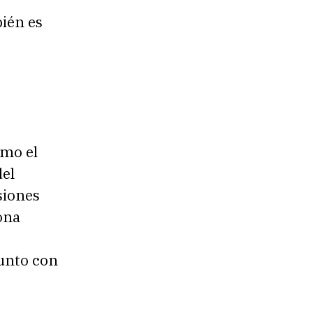
bién es
omo el
del
siones
ona
junto con