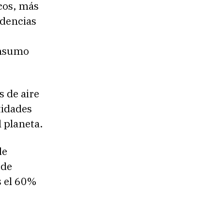
cos, más
ndencias
onsumo
s de aire
tidades
l planeta.
de
 de
s el 60%