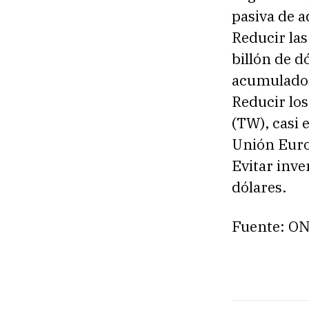
pasiva de a
Reducir las
billón de d
acumulados
Reducir los
(TW), casi 
Unión Euro
Evitar inve
dólares.
Fuente: O