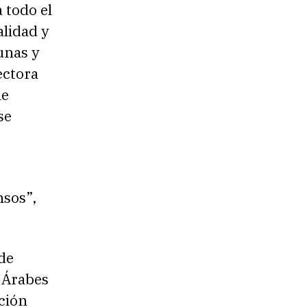
 todo el
lidad y
unas y
ectora
me
se
nsos”,
de
s Árabes
ición