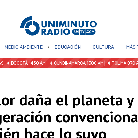
MEDIO AMBIENTE
EDUCACIÓN
CULTURA
MÁS 
S: 🔈
BOGOTÁ 1430 AM
| 🔈 CUNDINAMARCA 1580 AM
| 🔈 TOLIMA 870 
lor daña el planeta y 
geración convenciona
ién hace lo suyo