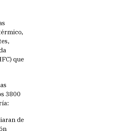
as
 térmico,
tes,
ida
(HFC) que
las
os 3800
ría:
ciaran de
ión