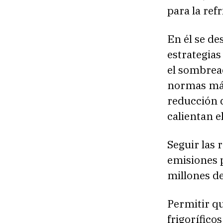
para la ref
En él se de
estrategias
el sombread
normas más 
reducción 
calientan e
Seguir las
emisiones p
millones d
Permitir q
frigorífico