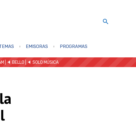
TEMAS
EMISORAS
PROGRAMAS
AM
| 🔈 BELLO
|
🔈 SOLO MÚSICA
la
l