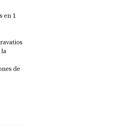
es en 1
ravatios
 la
lones de