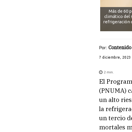
Más de 60 p
climático del
refrigeración 
Por:
Contenido 
7 diciembre, 2023
2
min.
El Program
(PNUMA) ca
un alto rie
la refriger
un tercio d
mortales má