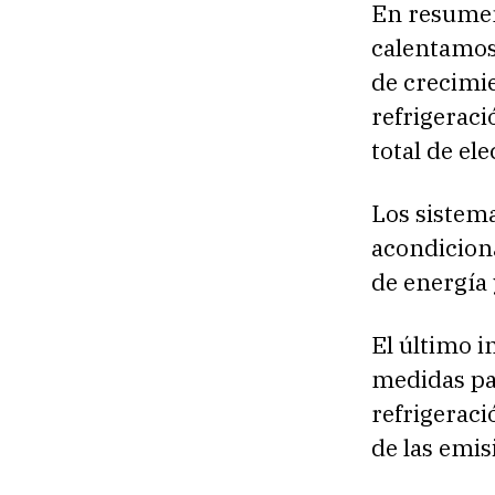
En resumen
calentamos 
de crecimi
refrigerac
total de el
Los sistema
acondicion
de energía 
El último 
medidas pa
refrigerac
de las emis