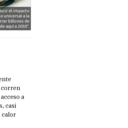
ucir el impacto
o universal a la
rrar billones de
de aquí a 2050".
ente
 corren
 acceso a
, casi
 calor