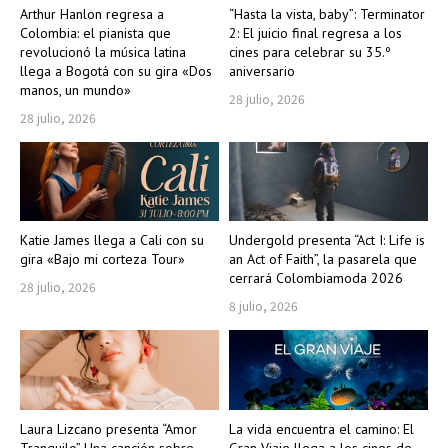
Arthur Hanlon regresa a
“Hasta la vista, baby”: Terminator
Colombia: el pianista que
2: El juicio final regresa a los
revolucionó la música latina
cines para celebrar su 35.º
llega a Bogotá con su gira «Dos
aniversario
manos, un mundo»
28 julio, 2026
28 julio, 2026
Katie James llega a Cali con su
Undergold presenta “Act I: Life is
gira «Bajo mi corteza Tour»
an Act of Faith”, la pasarela que
cerrará Colombiamoda 2026
28 julio, 2026
8 julio, 2026
Laura Lizcano presenta “Amor
La vida encuentra el camino: El
Tranquilo” Una canción sobre
Gran Viaje llega a los cines de