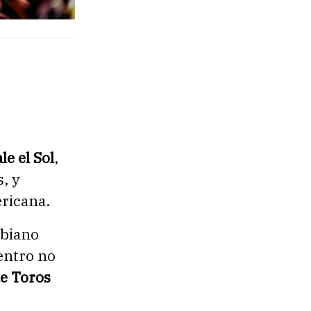
le el Sol
,
, y
ricana.
mbiano
entro no
de Toros