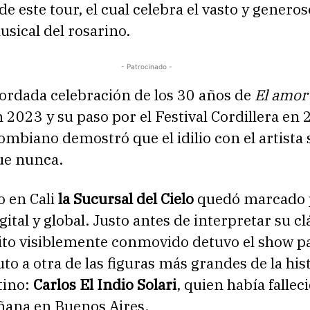
de este tour, el cual celebra el vasto y generos
sical del rosarino.
- Patrocinado -
cordada celebración de los 30 años de
El amor
 2023 y su paso por el Festival Cordillera en 
ombiano demostró que el idilio con el artista 
ue nunca.
o en Cali
la Sucursal del Cielo
quedó marcado p
ital y global. Justo antes de interpretar su cl
Fito visiblemente conmovido detuvo el show p
uto a otra de las figuras más grandes de la his
tino:
Carlos El Indio Solari
, quien había fallec
ana en Buenos Aires.