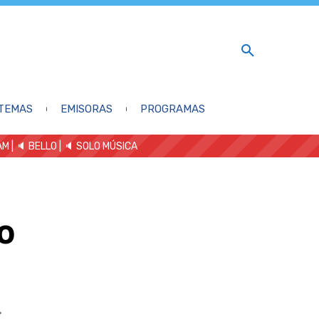
TEMAS
EMISORAS
PROGRAMAS
AM
| 🔈 BELLO
|
🔈 SOLO MÚSICA
to
.