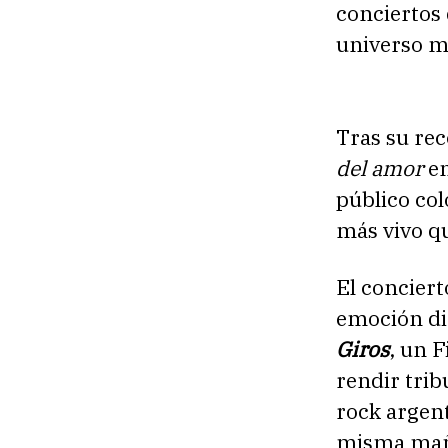
conciertos 
universo mu
Tras su re
del amor
en
público col
más vivo q
El conciert
emoción dig
Giros
, un 
rendir trib
rock argen
misma mañ