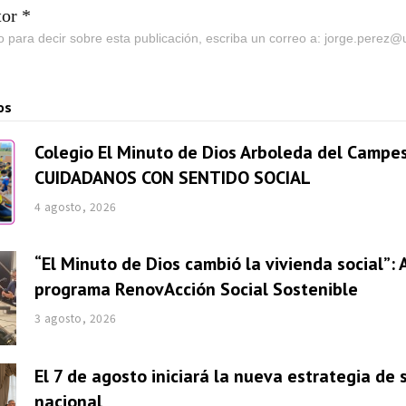
tor *
go para decir sobre esta publicación, escriba un correo a: jorge.perez
os
Colegio El Minuto de Dios Arboleda del Campes
CUIDADANOS CON SENTIDO SOCIAL
4 agosto, 2026
“El Minuto de Dios cambió la vivienda social”: 
programa RenovAcción Social Sostenible
3 agosto, 2026
El 7 de agosto iniciará la nueva estrategia de
nacional