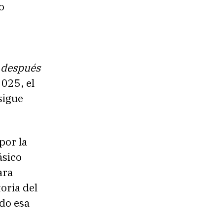
o
 después
2025, el
sigue
or la
ásico
ara
toria del
ido esa