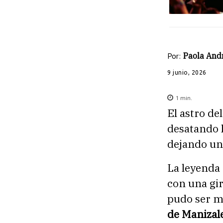
Por:
Paola And
9 junio, 2026
1
min.
El astro de
desatando l
dejando un
La leyenda
con una gir
pudo ser m
de Manizal