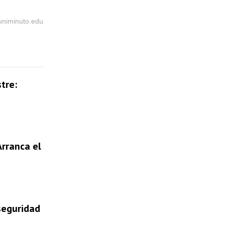
@uniminuto.edu
tre:
Arranca el
 seguridad