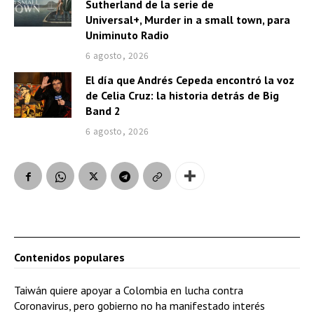
i
Sutherland de la serie de
o
Universal+, Murder in a small town, para
Uniminuto Radio
6 agosto, 2026
El día que Andrés Cepeda encontró la voz
de Celia Cruz: la historia detrás de Big
Band 2
6 agosto, 2026
Contenidos populares
Taiwán quiere apoyar a Colombia en lucha contra
Coronavirus, pero gobierno no ha manifestado interés