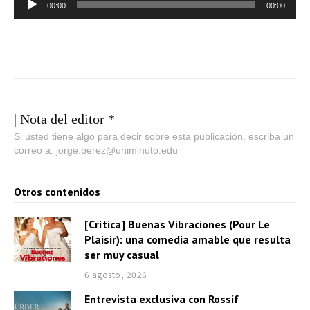
R
00:00
00:00
e
p
r
o
d
u
| Nota del editor *
c
Si usted tiene algo para decir sobre esta publicación, escriba un
correo a: jorge.perez@uniminuto.edu
t
o
Otros contenidos
r
d
[Crítica] Buenas Vibraciones (Pour Le
e
Plaisir): una comedia amable que resulta
a
ser muy casual
u
6 agosto, 2026
d
Entrevista exclusiva con Rossif