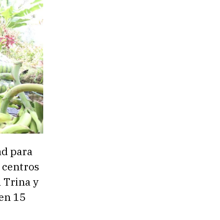
ad para
 centros
a Trina y
 en 15