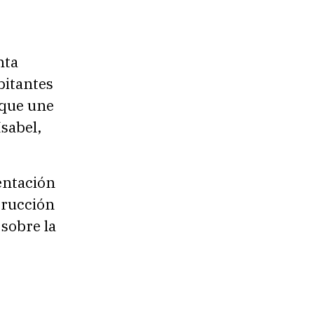
nta
bitantes
 que une
sabel,
entación
trucción
sobre la