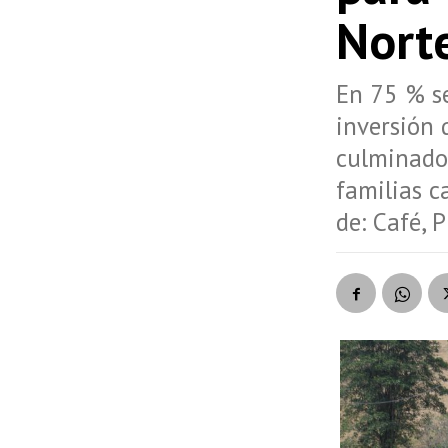
Nort
En 75 % se
inversión 
culminado 
familias c
de: Café, 