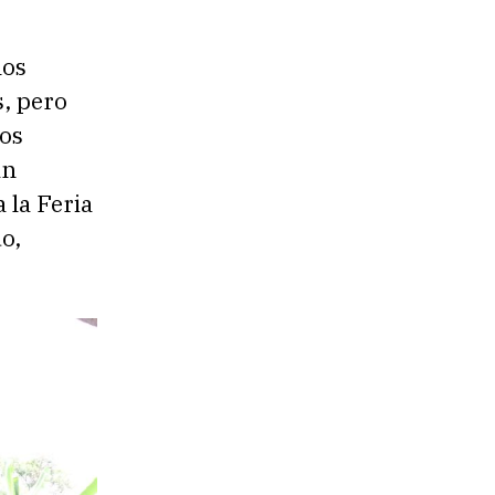
los
, pero
los
an
 la Feria
o,