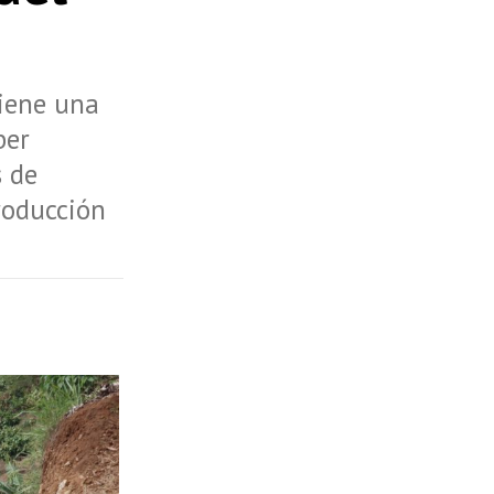
tiene una
ber
s de
roducción