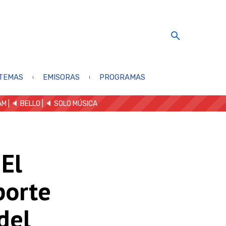
TEMAS
EMISORAS
PROGRAMAS
AM
| 🔈 BELLO
|
🔈 SOLO MÚSICA
 El
porte
del