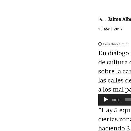
Por:
Jaime Albe
10 abril, 2017
Less than 1
min.
En diálogo
de cultura 
sobre la c
las calles 
a los mal 
R
00:00
e
“Hay 5 equi
p
ciertas zo
r
haciendo 3