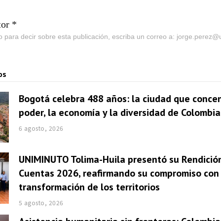
tor *
go para decir sobre esta publicación, escriba un correo a: jorge.perez
os
Bogotá celebra 488 años: la ciudad que concen
poder, la economía y la diversidad de Colombia
6 agosto, 2026
UNIMINUTO Tolima-Huila presentó su Rendició
Cuentas 2026, reafirmando su compromiso con 
transformación de los territorios
5 agosto, 2026