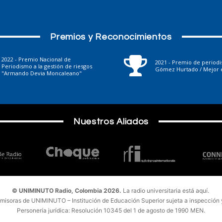
Premios y Reconocimientos
2022 - Premio Nacional de
2021 - Premio de period
Periodismo a la gestión de riesgos
Gómez Hurtado / Mejor e
"Armando Devia Moncaleano"
Nuestros Aliados
© UNIMINUTO Radio, Colombia 2026.
La radio universitaria está aquí.
emisoras de UNIMINUTO – Institución de Educación Superior sujeta a inspección y 
Personería jurídica: Resolución 10345 del 1 de agosto de 1990 MEN.