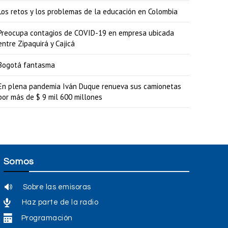
r
Los retos y los problemas de la educación en Colombia
o
d
Preocupa contagios de COVID-19 en empresa ubicada
entre Zipaquirá y Cajicá
i
s
Bogotá fantasma
m
En plena pandemia Iván Duque renueva sus camionetas
i
por más de $ 9 mil 600 millones
n
u
i
r
Somos
e
Sobre las emisoras
l
Haz parte de la radio
v
Programación
o