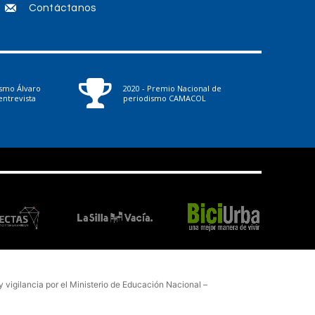
Contáctanos
l
u
m
e
ismo Álvaro
2020 - Premio Nacional de
n
ntrevista
periodismo CAMACOL
.
vigilancia por el Ministerio de Educación Nacional –