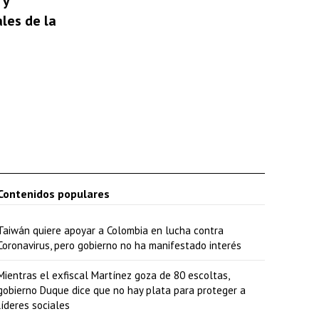
 y
a
les de la
j
o
p
a
r
a
a
u
Contenidos populares
m
e
Taiwán quiere apoyar a Colombia en lucha contra
Coronavirus, pero gobierno no ha manifestado interés
n
t
Mientras el exfiscal Martínez goza de 80 escoltas,
gobierno Duque dice que no hay plata para proteger a
a
líderes sociales