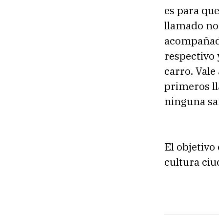
o
es para que
d
llamado no
u
acompañado
c
respectivo y
t
carro. Vale
o
primeros l
r
ninguna san
d
e
a
El objetivo
u
cultura ciu
d
i
o