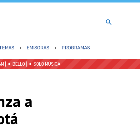
TEMAS
EMISORAS
PROGRAMAS
AM
| 🔈 BELLO
|
🔈 SOLO MÚSICA
nza a
otá