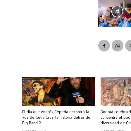
El día que Andrés Cepeda encontró la
Bogotá celebra 4
voz de Celia Cruz: la historia detrás de
concentra el pode
Big Band 2
diversidad de C
6 agosto, 2026
6 agosto, 2026