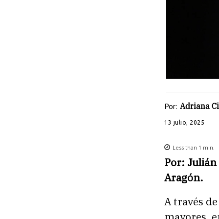
Por:
Adriana C
13 julio, 2025
Less than 1
min.
Por: Julián
Aragón.
A través de
mayores, em