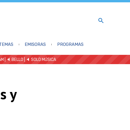
TEMAS
EMISORAS
PROGRAMAS
AM
| 🔈 BELLO
|
🔈 SOLO MÚSICA
s y