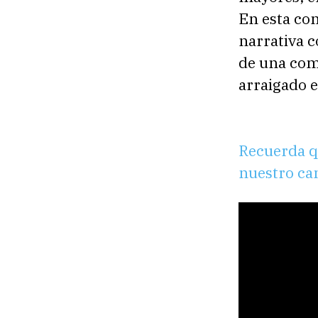
En esta con
narrativa 
de una comu
arraigado 
Recuerda q
nuestro ca