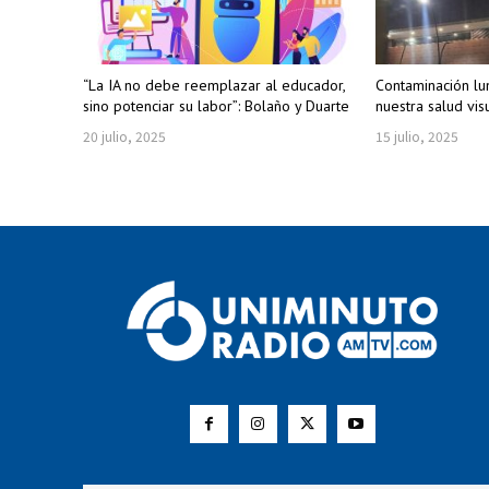
“La IA no debe reemplazar al educador,
Contaminación lu
sino potenciar su labor”: Bolaño y Duarte
nuestra salud vis
20 julio, 2025
15 julio, 2025