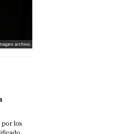
magen: archivo.
a
 por los
ificado.