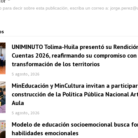
tor *
go para decir sobre esta publicación, escriba un correo a: jorge.perez
os
UNIMINUTO Tolima-Huila presentó su Rendició
Cuentas 2026, reafirmando su compromiso con 
transformación de los territorios
5 agosto, 2026
MinEducación y MinCultura invitan a participar
construcción de la Política Pública Nacional Ar
Aula
5 agosto, 2026
Modelo de educación socioemocional busca fo
habilidades emocionales