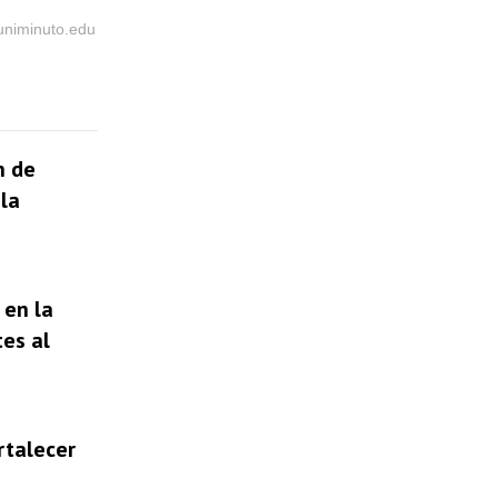
@uniminuto.edu
n de
la
 en la
tes al
rtalecer