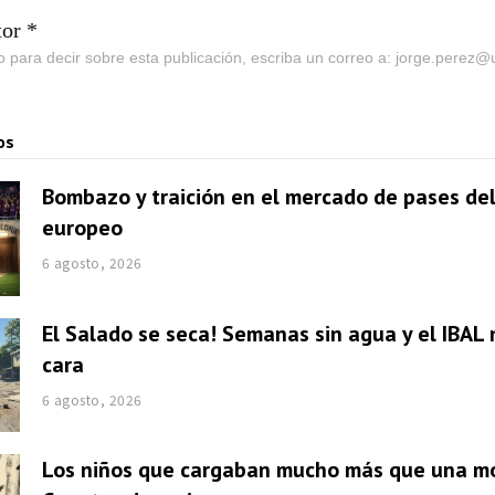
tor *
go para decir sobre esta publicación, escriba un correo a: jorge.perez
os
Bombazo y traición en el mercado de pases del
europeo
6 agosto, 2026
El Salado se seca! Semanas sin agua y el IBAL 
cara
6 agosto, 2026
Los niños que cargaban mucho más que una mo