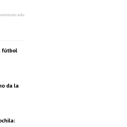
@uniminuto.edu
 fútbol
no da la
chila: