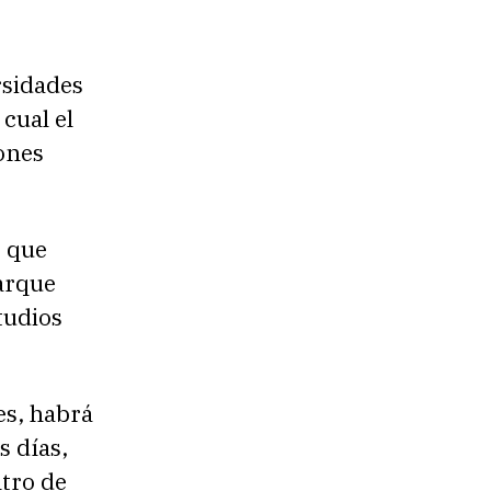
rsidades
 cual el
iones
s que
arque
tudios
es, habrá
s días,
tro de