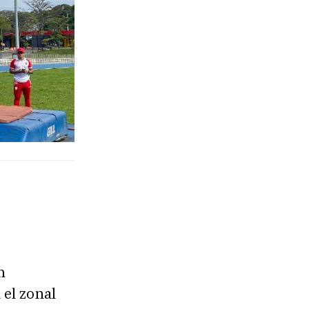
n
el zonal