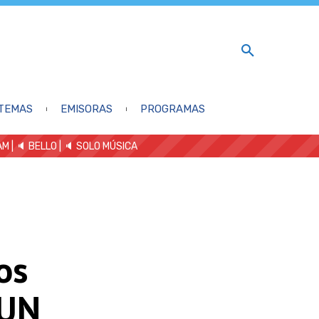
TEMAS
EMISORAS
PROGRAMAS
AM
| 🔈 BELLO
|
🔈 SOLO MÚSICA
os
CUN