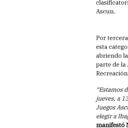
clasificato
Ascun.
Por tercera
esta catego
abriendo la
parte de la
Recreación
“Estamos de
jueves, a 1
Juegos Ascu
elegir a Ib
manifestó N