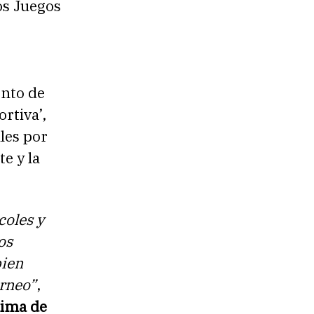
os Juegos
ento de
rtiva’,
les por
te y la
coles y
os
bien
orneo”
,
lima de