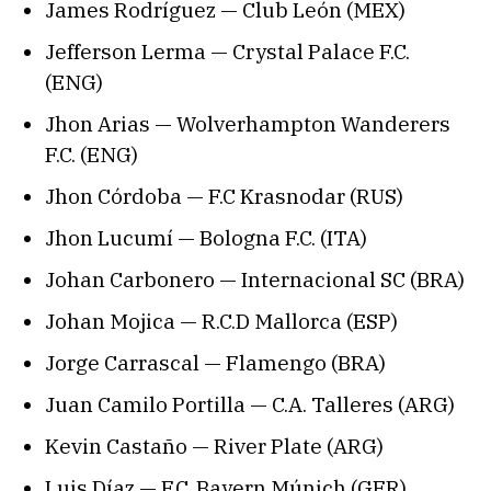
James Rodríguez — Club León (MEX)
Jefferson Lerma — Crystal Palace F.C.
(ENG)
Jhon Arias — Wolverhampton Wanderers
F.C. (ENG)
Jhon Córdoba — F.C Krasnodar (RUS)
Jhon Lucumí — Bologna F.C. (ITA)
Johan Carbonero — Internacional SC (BRA)
Johan Mojica — R.C.D Mallorca (ESP)
Jorge Carrascal — Flamengo (BRA)
Juan Camilo Portilla — C.A. Talleres (ARG)
Kevin Castaño — River Plate (ARG)
Luis Díaz — F.C. Bayern Múnich (GER)