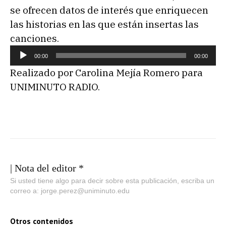
se ofrecen datos de interés que enriquecen
las historias en las que están insertas las
canciones.
R
00:00
00:00
e
Realizado por Carolina Mejía Romero para
p
UNIMINUTO RADIO.
r
o
d
u
c
t
| Nota del editor *
o
Si usted tiene algo para decir sobre esta publicación, escriba un
correo a: jorge.perez@uniminuto.edu
r
d
e
Otros contenidos