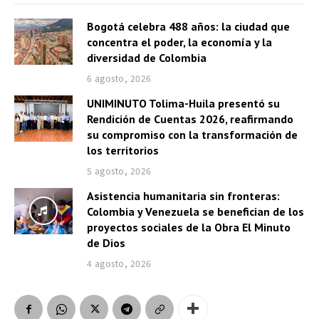
a
Bogotá celebra 488 años: la ciudad que
u
concentra el poder, la economía y la
d
diversidad de Colombia
i
6 agosto, 2026
o
UNIMINUTO Tolima-Huila presentó su
Rendición de Cuentas 2026, reafirmando
su compromiso con la transformación de
los territorios
5 agosto, 2026
Asistencia humanitaria sin fronteras:
Colombia y Venezuela se benefician de los
proyectos sociales de la Obra El Minuto
de Dios
4 agosto, 2026