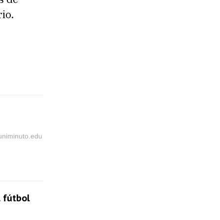
io.
@uniminuto.edu
 fútbol