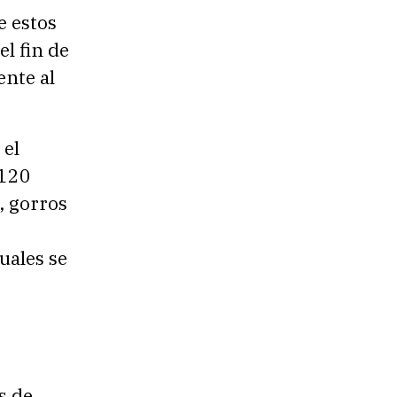
e estos
l fin de
ente al
 el
 120
, gorros
cuales se
s de