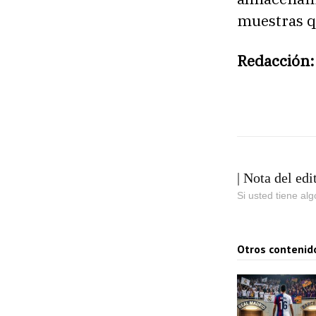
muestras qu
Redacción:
| Nota del edi
Si usted tiene al
Otros contenid