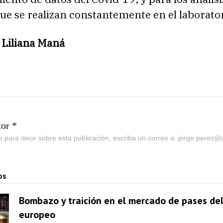
e se realizan constantemente en el laborator
 Liliana Maná
tor *
go para decir sobre esta publicación, escriba un correo a: jorge.perez
os
Bombazo y traición en el mercado de pases del
europeo