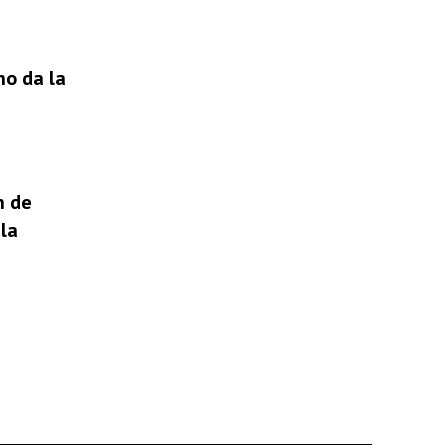
no da la
n de
la