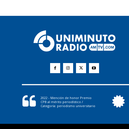
2022 - Mención de honor Premio
CPB al mérito periodístico /
Categoría: periodismo universitario