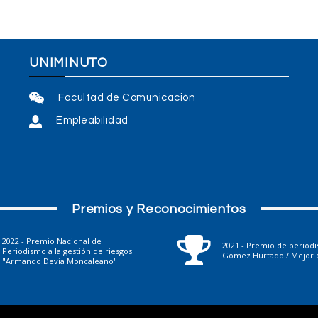
UNIMINUTO
Facultad de Comunicación
Empleabilidad
Premios y Reconocimientos
2022 - Premio Nacional de
2021 - Premio de period
Periodismo a la gestión de riesgos
Gómez Hurtado / Mejor e
"Armando Devia Moncaleano"