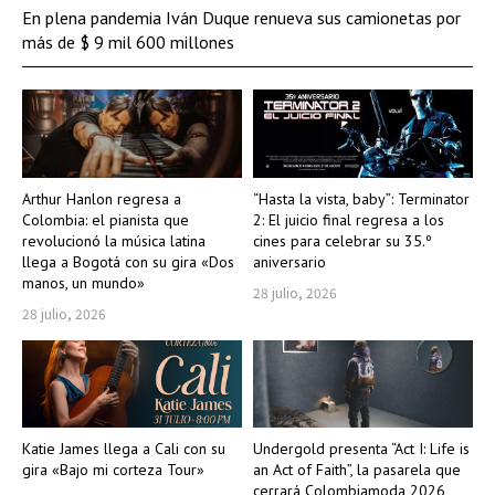
En plena pandemia Iván Duque renueva sus camionetas por
más de $ 9 mil 600 millones
Arthur Hanlon regresa a
“Hasta la vista, baby”: Terminator
Colombia: el pianista que
2: El juicio final regresa a los
revolucionó la música latina
cines para celebrar su 35.º
llega a Bogotá con su gira «Dos
aniversario
manos, un mundo»
28 julio, 2026
28 julio, 2026
Katie James llega a Cali con su
Undergold presenta “Act I: Life is
gira «Bajo mi corteza Tour»
an Act of Faith”, la pasarela que
cerrará Colombiamoda 2026