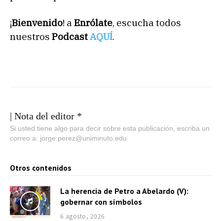
¡
Bienvenido
! a
Enrólate
, escucha todos
nuestros
Podcast
AQUÍ
.
| Nota del editor *
Si usted tiene algo para decir sobre esta publicación, escriba un
correo a: jorge.perez@uniminuto.edu
Otros contenidos
La herencia de Petro a Abelardo (V):
gobernar con símbolos
6 agosto, 2026