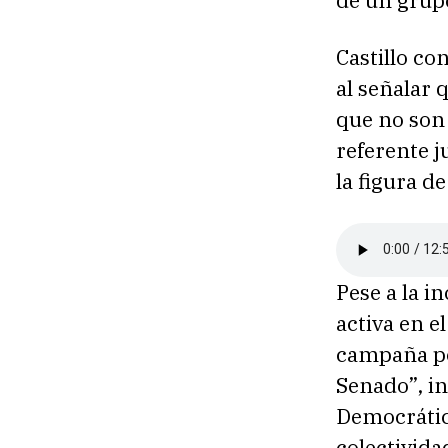
Castillo co
al señalar 
que no son 
referente ju
la figura de
Pese a la i
activa en e
campaña por
Senado”, in
Democrático
colectivida