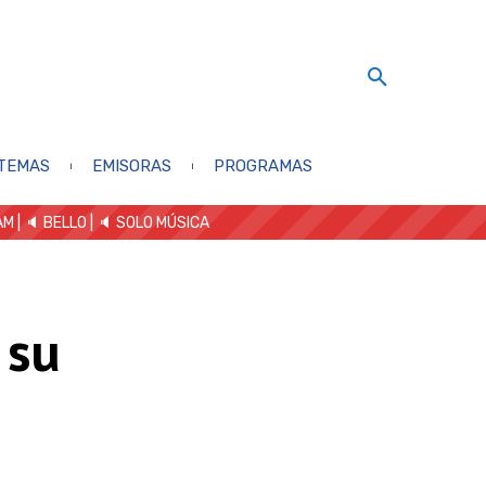
TEMAS
EMISORAS
PROGRAMAS
AM
| 🔈 BELLO
|
🔈 SOLO MÚSICA
 su