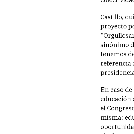
Castillo, q
proyecto po
“Orgullosam
sinónimo d
tenemos der
referencia
presidencia
En caso de 
educación c
el Congreso
misma: edu
oportunidad