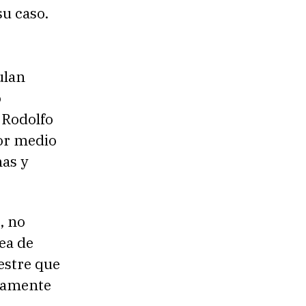
su caso.
ulan
o
 Rodolfo
por medio
mas y
, no
ea de
estre que
icamente