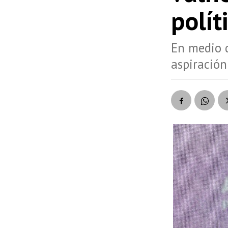
polít
En medio d
aspiración