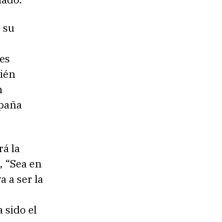
e su
 es
bién
n
mpaña
rá la
, “Sea en
 a ser la
 sido el