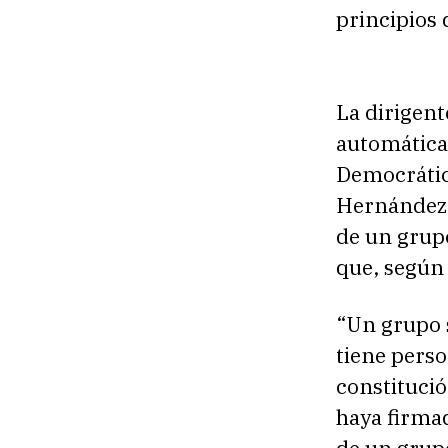
principios 
La dirigent
automática
Democrátic
Hernández 
de un grupo
que, según d
“Un grupo s
tiene perso
constituci
haya firma
de un grupo