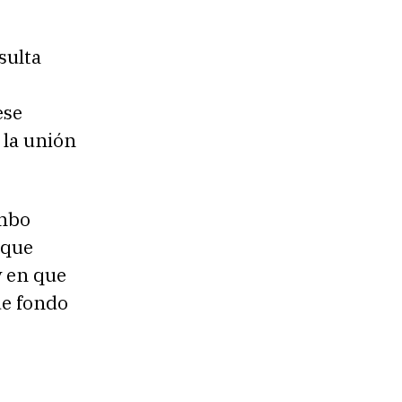
sulta
ese
 la unión
umbo
 que
y en que
de fondo