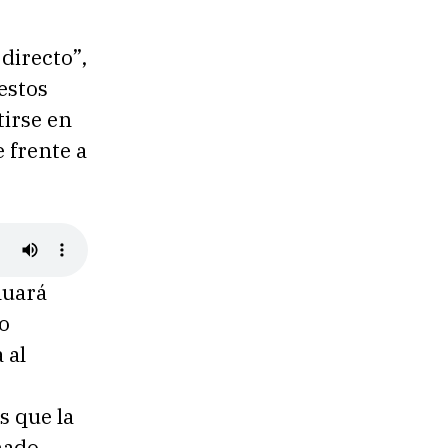
directo”,
estos
tirse en
e frente a
nuará
do
 al
s que la
nado.