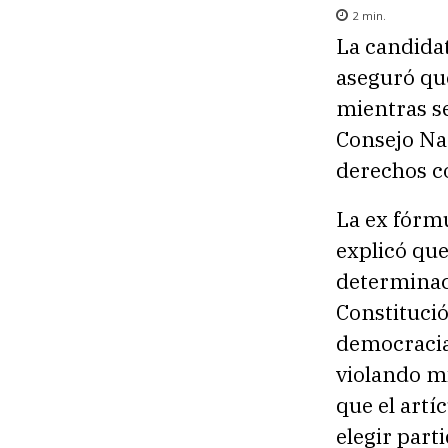
2
min.
La candida
aseguró que
mientras se
Consejo Nac
derechos c
La ex fórm
explicó que
determinaci
Constitució
democracia
violando mi
que el artíc
elegir parti