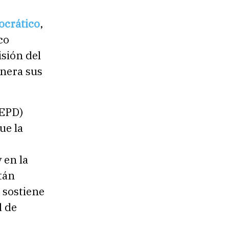
crático
,
co
isión del
lnera sus
QEPD)
ue la
 en la
tán
 sostiene
d de