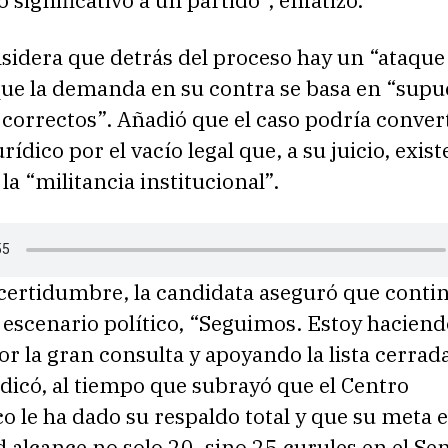
nsidera que detrás del proceso hay un “ataque 
que la demanda en su contra se basa en “supu
correctos”. Añadió que el caso podría conver
rídico por el vacío legal que, a su juicio, exist
 la “militancia institucional”.
ncertidumbre, la candidata aseguró que conti
l escenario político, “Seguimos. Estoy hacien
 la gran consulta y apoyando la lista cerrada
dicó, al tiempo que subrayó que el Centro
 le ha dado su respaldo total y que su meta e
d alcance no solo 20, sino 25 curules en el Se