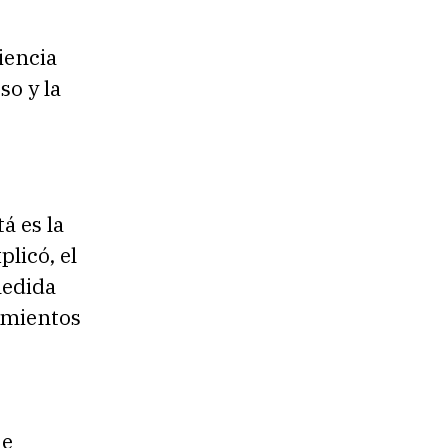
iencia
so y la
á es la
licó, el
medida
imientos
 e