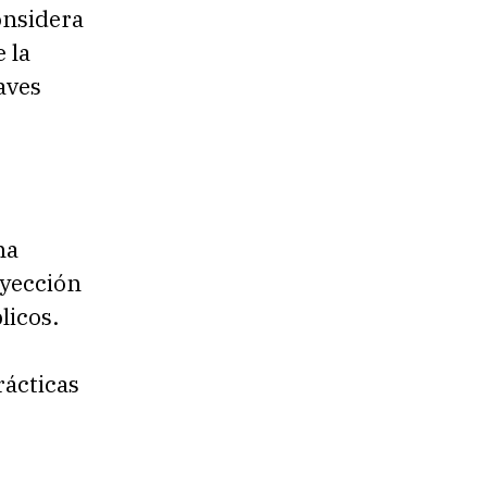
onsidera
 la
aves
na
nyección
licos.
rácticas