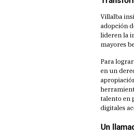
Transform
Villalba in
adopción de
lideren la 
mayores be
Para lograr
en un derec
apropiación
herramient
talento en 
digitales a
Un llamad