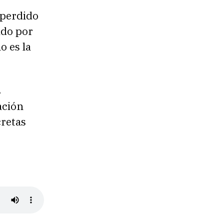
 perdido
ado por
o es la
s
ación
cretas