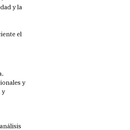
dad y la
iente el
a.
cionales y
 y
análisis