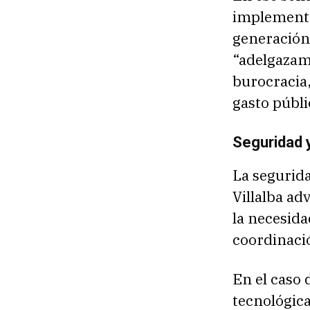
implementar
generación
“adelgazam
burocracia,
gasto públi
Seguridad y
La segurida
Villalba ad
la necesida
coordinació
En el caso
tecnológic