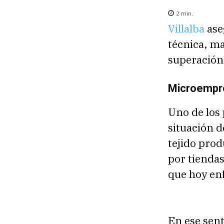
2
min.
Villalba
ase
técnica, ma
superación 
Microempre
Uno de los 
situación d
tejido pro
por tienda
que hoy enf
En ese sent