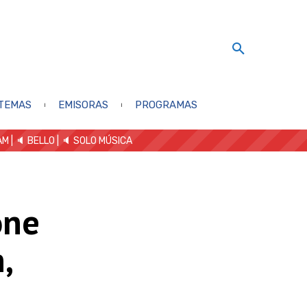
TEMAS
EMISORAS
PROGRAMAS
AM
| 🔈 BELLO
|
🔈 SOLO MÚSICA
one
,