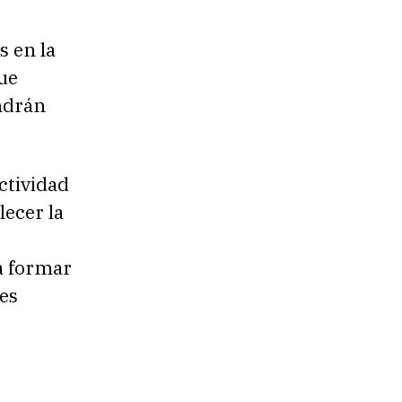
s en la
ue
endrán
ctividad
lecer la
a formar
es