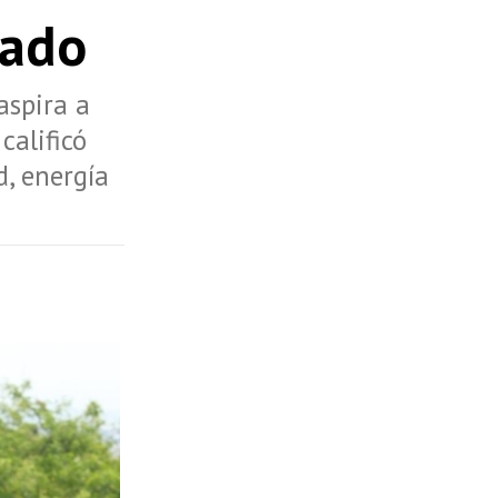
nado
aspira a
calificó
d, energía