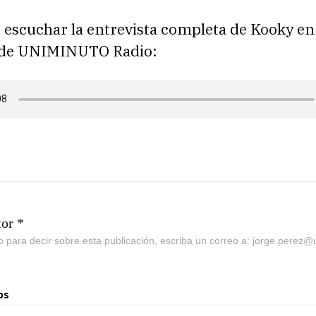
 escuchar la entrevista completa de Kooky en
de UNIMINUTO Radio:
tor *
go para decir sobre esta publicación, escriba un correo a: jorge.perez
os