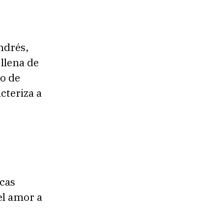
ndrés,
 llena de
go de
cteriza a
s
cas
el amor a