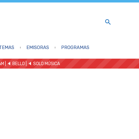
TEMAS
EMISORAS
PROGRAMAS
AM
| 🔈 BELLO
|
🔈 SOLO MÚSICA