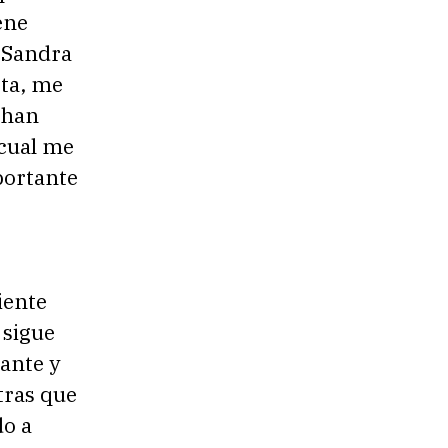
ene
 Sandra
ta, me
 han
 cual me
portante
iente
 sigue
ante y
tras que
do a