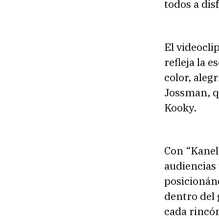
todos a dis
El videocli
refleja la 
color, aleg
Jossman, qu
Kooky.
Con “Kanel
audiencias 
posicionán
dentro del 
cada rincó