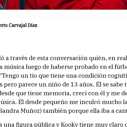
rto Carvajal Díaz
ó a través de esta conversación quién, en real
la música luego de haberse probado en el fútb
Tengo un tio que tiene una condición cogniti
s pero parece un niño de 13 años. Él se sabe t
desde que tiene memoria, crecí con él y me d
música. Él desde pequeño me inculcó mucho l
andra Muñoz) también porque ella iba a cant
 una figura pública y Kooky tiene muy claro 