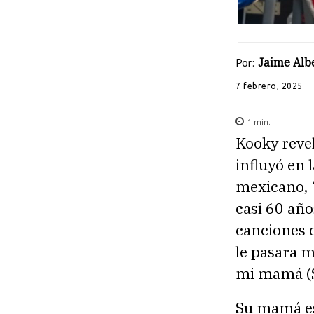
Por:
Jaime Albe
7 febrero, 2025
1
min.
Kooky revel
influyó en 
mexicano, “
casi 60 año
canciones 
le pasara 
mi mamá (S
Su mamá es