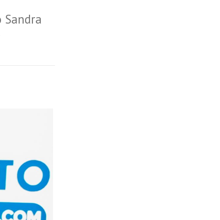
o Sandra
e