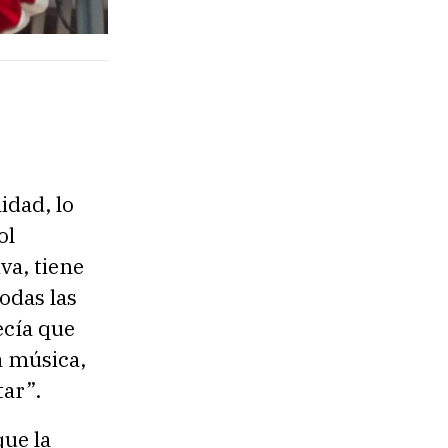
idad, lo
ol
va, tiene
odas las
ecía que
a música,
ar”.
que la