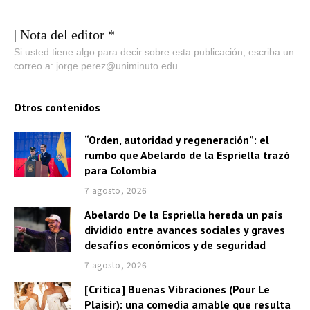
| Nota del editor *
Si usted tiene algo para decir sobre esta publicación, escriba un
correo a: jorge.perez@uniminuto.edu
Otros contenidos
“Orden, autoridad y regeneración”: el
rumbo que Abelardo de la Espriella trazó
para Colombia
7 agosto, 2026
Abelardo De la Espriella hereda un país
dividido entre avances sociales y graves
desafíos económicos y de seguridad
7 agosto, 2026
[Crítica] Buenas Vibraciones (Pour Le
Plaisir): una comedia amable que resulta