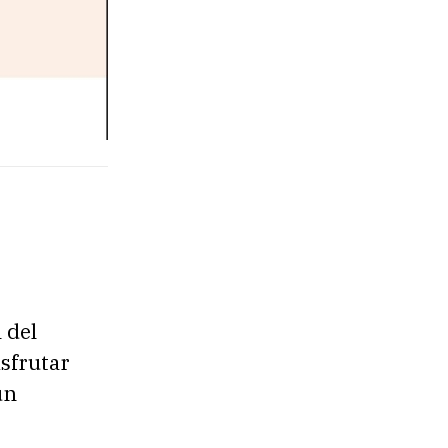
 del
isfrutar
un