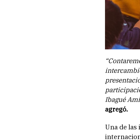
“Contaremo
intercambi
presentacio
participaci
Ibagué Amin
agregó.
Una de las 
internacion