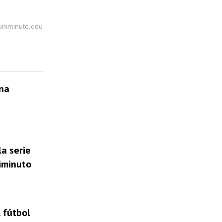
@uniminuto.edu
una
la serie
niminuto
 fútbol