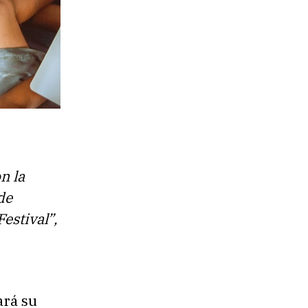
n la
de
estival”,
ará su