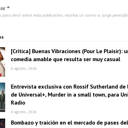
tor *
go para decir sobre esta publicación, escriba un correo a: jorge.perez
os
[Crítica] Buenas Vibraciones (Pour Le Plaisir): 
comedia amable que resulta ser muy casual
6 agosto, 2026
Entrevista exclusiva con Rossif Sutherland de 
de Universal+, Murder in a small town, para U
Radio
6 agosto, 2026
Bombazo y traición en el mercado de pases del