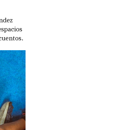
ández
espacios
icuentos.