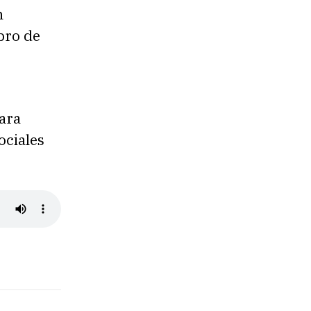
n
bro de
Para
ociales