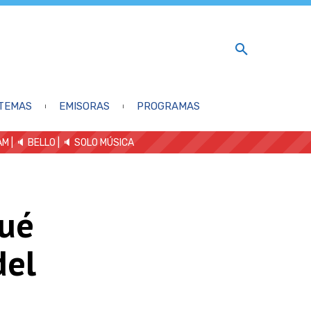
TEMAS
EMISORAS
PROGRAMAS
AM
| 🔈 BELLO
|
🔈 SOLO MÚSICA
gué
del