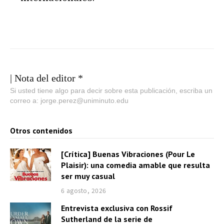
| Nota del editor *
Si usted tiene algo para decir sobre esta publicación, escriba un
correo a: jorge.perez@uniminuto.edu
Otros contenidos
[Crítica] Buenas Vibraciones (Pour Le
Plaisir): una comedia amable que resulta
ser muy casual
6 agosto, 2026
Entrevista exclusiva con Rossif
Sutherland de la serie de