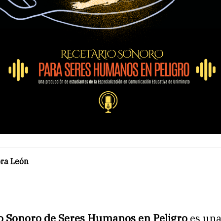
ora León
o Sonoro de Seres Humanos en Peligro
es un