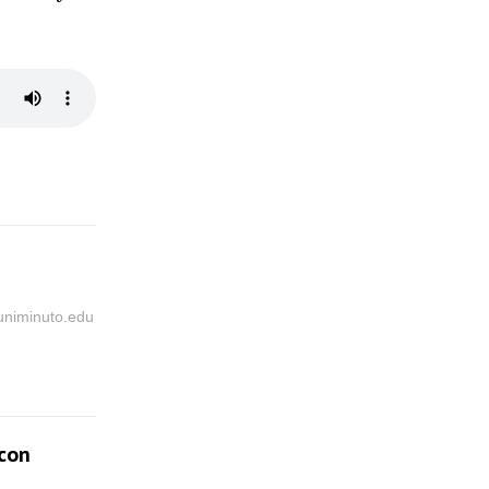
@uniminuto.edu
 con