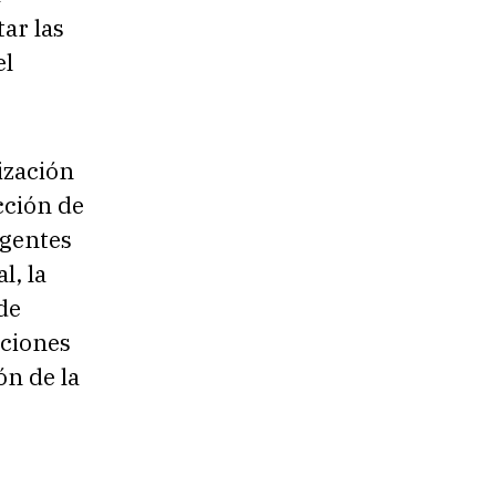
ar las
el
ización
cción de
rgentes
l, la
 de
cciones
n de la