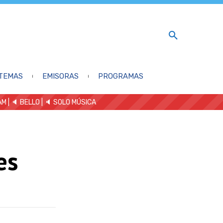
TEMAS
EMISORAS
PROGRAMAS
AM
| 🔈 BELLO
|
🔈 SOLO MÚSICA
es