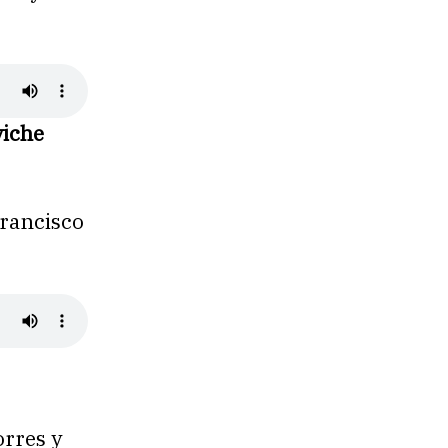
viche
Francisco
orres y