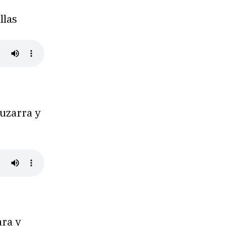
llas
tuzarra y
ara y