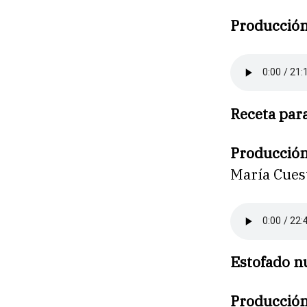
Producció
Receta par
Producció
María Cues
Estofado n
Producció