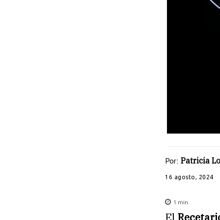
Por:
Patricia L
16 agosto, 2024
1
min.
El
Recetari