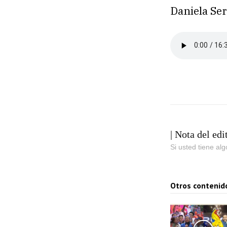
Daniela Se
| Nota del edi
Si usted tiene al
Otros contenid