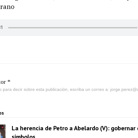
rrano
tor *
go para decir sobre esta publicación, escriba un correo a: jorge.perez
os
La herencia de Petro a Abelardo (V): gobernar
símbolos