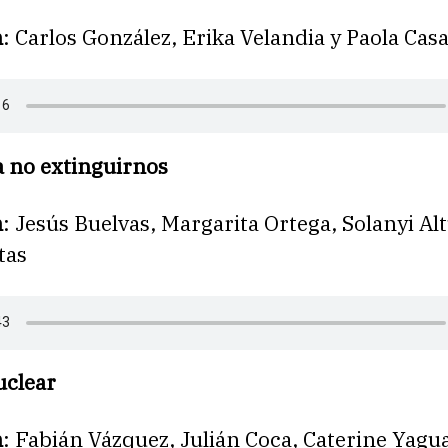
n
: Carlos González, Erika Velandia y Paola Casa
a no extinguirnos
n
: Jesús Buelvas, Margarita Ortega, Solanyi Al
tas
uclear
n
: Fabián Vázquez, Julián Coca, Caterine Yagu