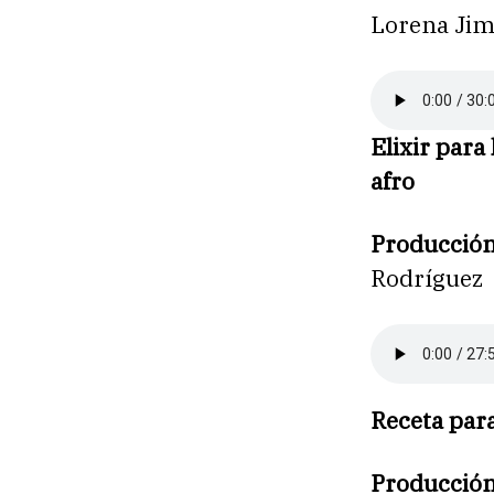
Lorena Ji
Elixir para
afro
Producció
Rodríguez
Receta para
Producció