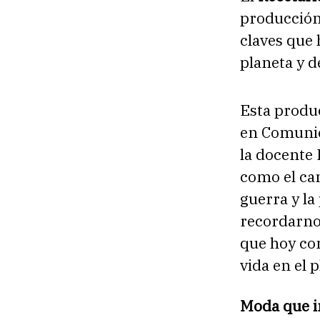
producción 
claves que 
planeta y 
Esta produc
en Comunic
la docente 
como el cam
guerra y la
recordarnos
que hoy co
vida en el 
Moda que 