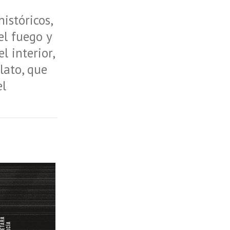
istóricos,
el fuego y
l interior,
lato, que
el