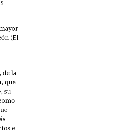
os
 mayor
cón (El
 de la
a, que
, su
 como
que
ás
ctos e