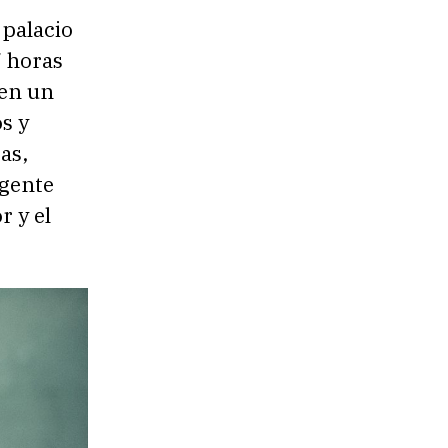
 palacio
7 horas
 en un
os y
as,
igente
r y el