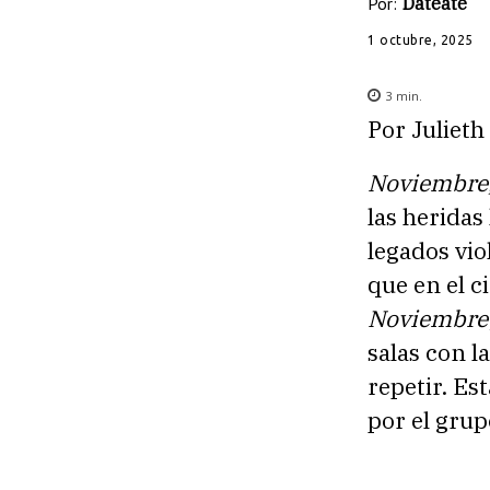
Por:
Datéate
1 octubre, 2025
3
min.
Por Julieth
Noviembre
las heridas
legados vio
que en el 
Noviembre
salas con 
repetir. Es
por el gru