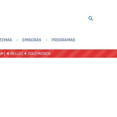
TEMAS
EMISORAS
PROGRAMAS
AM
| 🔈 BELLO
|
🔈 SOLO MÚSICA