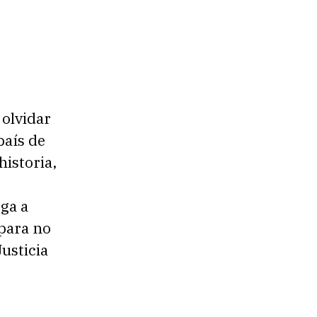
olvidar
país de
istoria,
ga a
para no
Justicia