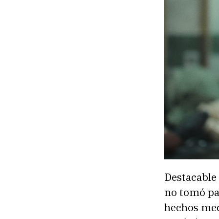
Destacable 
no tomó par
hechos med